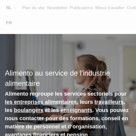
Top
NL
Plan du site
Newsletter
Publications
Mieux travailler
Outil
☰
FR
Main
FORMATION
CHERCHER UNE FORMATION
navigation
FORMATEURS
SUR ALIMENTO
Alimento au service de l'industrie
EQUIPE
alimentaire
CONTACT
Alimento regroupe les services sectoriels pour
les entreprises alimentaires
, leurs
travailleurs
,
les
boulangers
et les
enseignants
. Vous pouvez
nous contacter pour des formations, conseil en
matière de personnel et d’organisation,
avantages financiers et pension