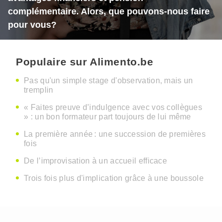
complémentaire. Alors, que pouvons-nous faire
pour vous?
Populaire sur Alimento.be
Pas qu'un simple stage d'observation, mais un
tremplin
« Faites preuve d’indulgence avec vos collègues
» : un bon formateur part toujours de lui même
La première année : une succession de premières
fois
De l’improvisation à un accueil efficace
Trois fois plus d'implication grâce à une boussole