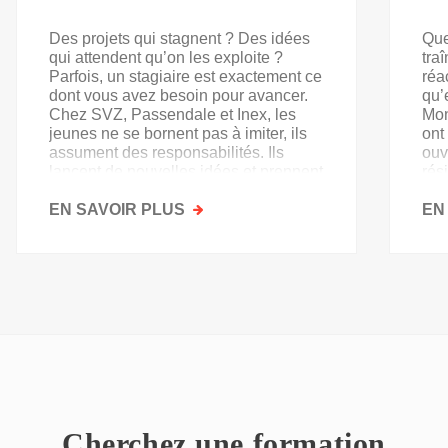
Des projets qui stagnent ? Des idées
Que
qui attendent qu’on les exploite ?
tra
Parfois, un stagiaire est exactement ce
réa
dont vous avez besoin pour avancer.
qu’
Chez SVZ, Passendale et Inex, les
Mon
jeunes ne se bornent pas à imiter, ils
ont
assument des responsabilités. Ils
ouv
lancent de nouvelles idées et prennent
rés
goût au secteur.
acq
EN SAVOIR PLUS
SUR
EN
PAS
QU'UN
SIMPLE
STAGE
D'OBSERVATION,
MAIS
UN
TREMPLIN
Cherchez une formation