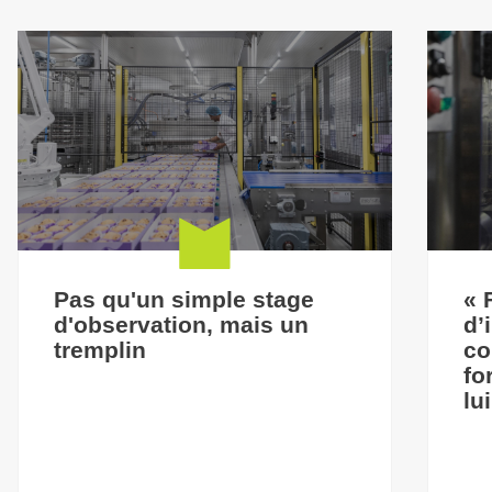
Pas qu'un simple stage
« 
d'observation, mais un
d’
tremplin
co
fo
lu