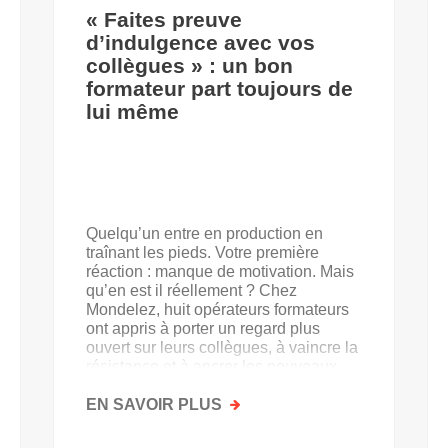
« Faites preuve
d’indulgence avec vos
collègues » : un bon
formateur part toujours de
lui même
Quelqu’un entre en production en
traînant les pieds. Votre première
réaction : manque de motivation. Mais
qu’en est il réellement ? Chez
Mondelez, huit opérateurs formateurs
ont appris à porter un regard plus
ouvert sur leurs collègues, à vaincre la
résistance et à ancrer les nouveaux
acquis.
EN SAVOIR PLUS
SUR
«