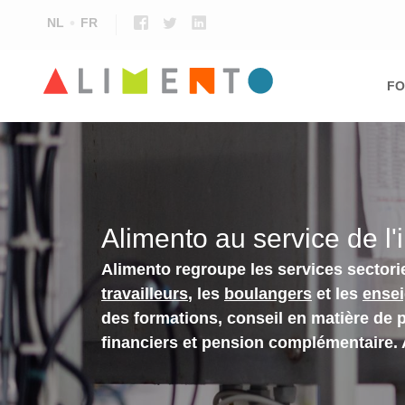
NL
FR
Ma
nav
FO
Alimento au service de l'
Alimento regroupe les services sectori
travailleurs
, les
boulangers
et les
ense
des formations, conseil en matière de 
financiers et pension complémentaire.