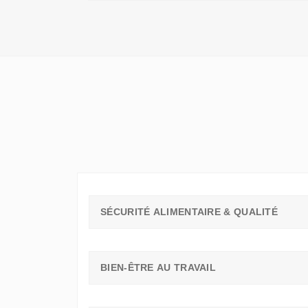
QU'UN
SIMPLE
STAGE
D'OBSERVATION,
MAIS
UN
TREMPLIN
SÉCURITÉ ALIMENTAIRE & QUALITÉ
BIEN-ÊTRE AU TRAVAIL