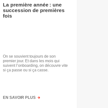
La première année : une
De l’i
succession de premières
accuei
fois
On se souvient toujours de son
« Voilà t
premier jour. Et dans les mois qui
travail.
suivent l’onboarding, on découvre vite
d’entrep
si ça passe ou si ça casse.
travaill
mots. No
mais par
faisait a
EN SAVOIR PLUS
SUR
EN SAV
LA