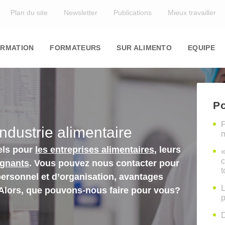
Top
Plan du site
Newsletter
Publications
Mieux travailler
in
igation
RMATION
FORMATEURS
SUR ALIMENTO
EQUIPE
Po
P
industrie alimentaire
m
els pour
les entreprises alimentaires
, leurs
«
c
ignants
. Vous pouvez nous contacter pour
t
personnel et d’organisation, avantages
L
 Alors, que pouvons-nous faire pour vous?
p
D