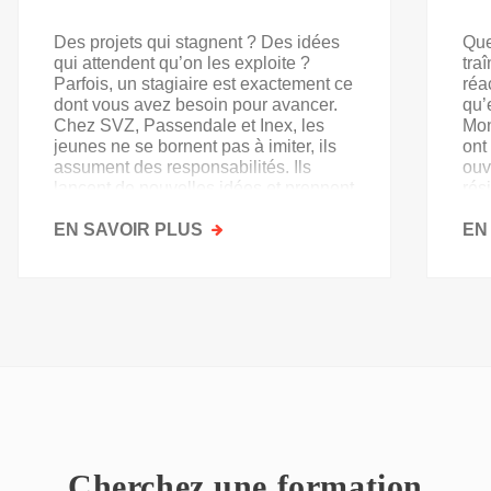
Des projets qui stagnent ? Des idées
Que
qui attendent qu’on les exploite ?
tra
Parfois, un stagiaire est exactement ce
réa
dont vous avez besoin pour avancer.
qu’
Chez SVZ, Passendale et Inex, les
Mon
jeunes ne se bornent pas à imiter, ils
ont
assument des responsabilités. Ils
ouv
lancent de nouvelles idées et prennent
rés
goût au secteur.
acq
EN SAVOIR PLUS
SUR
EN
PAS
QU'UN
SIMPLE
STAGE
D'OBSERVATION,
MAIS
UN
TREMPLIN
Cherchez une formation