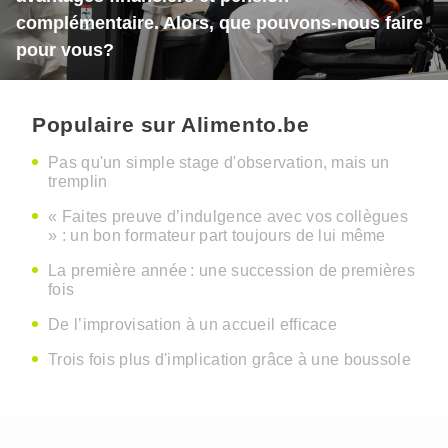
complémentaire. Alors, que pouvons-nous faire
pour vous?
Populaire sur Alimento.be
Pas qu'un simple stage d'observation, mais un
tremplin
« Faites preuve d’indulgence avec vos collègues
» : un bon formateur part toujours de lui même
La première année : une succession de premières
fois
De l’improvisation à un accueil efficace
Trois fois plus d'implication grâce à une boussole