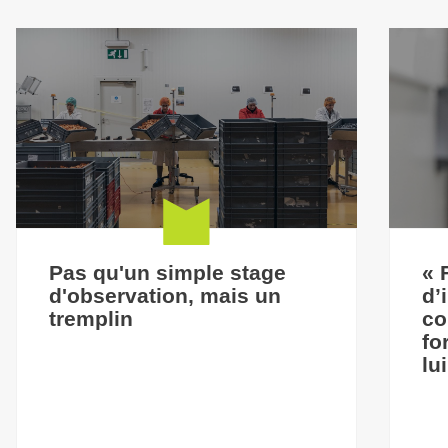
Pas qu'un simple stage
« 
d'observation, mais un
d’
tremplin
co
fo
lu