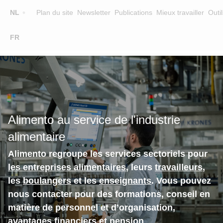
Top
NL
Plan du site
Newsletter
Publications
Mieux travailler
Outil
☰
FR
Main
FORMATION
CHERCHER UNE FORMATION
navigation
FORMATEURS
SUR ALIMENTO
Alimento au service de l'industrie
EQUIPE
alimentaire
CONTACT
Alimento regroupe les services sectoriels pour
les entreprises alimentaires
, leurs
travailleurs
,
les
boulangers
et les
enseignants
. Vous pouvez
nous contacter pour des formations, conseil en
matière de personnel et d’organisation,
avantages financiers et pension