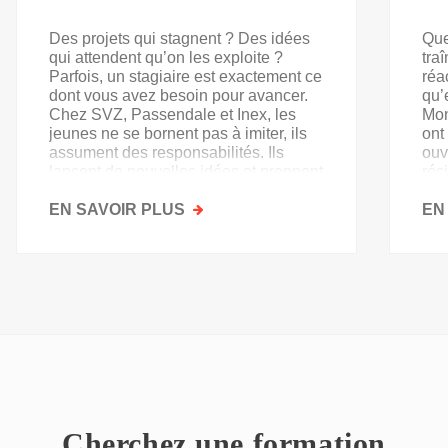
Des projets qui stagnent ? Des idées
Que
qui attendent qu’on les exploite ?
tra
Parfois, un stagiaire est exactement ce
réa
dont vous avez besoin pour avancer.
qu’
Chez SVZ, Passendale et Inex, les
Mon
jeunes ne se bornent pas à imiter, ils
ont
assument des responsabilités. Ils
ouv
lancent de nouvelles idées et prennent
rés
goût au secteur.
acq
EN SAVOIR PLUS
SUR
EN
PAS
QU'UN
SIMPLE
STAGE
D'OBSERVATION,
MAIS
UN
TREMPLIN
Cherchez une formation