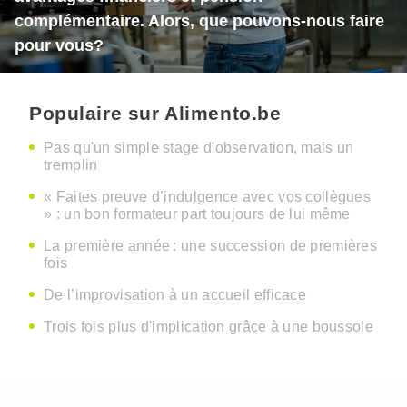
complémentaire. Alors, que pouvons-nous faire
pour vous?
Populaire sur Alimento.be
Pas qu'un simple stage d'observation, mais un
tremplin
« Faites preuve d’indulgence avec vos collègues
» : un bon formateur part toujours de lui même
La première année : une succession de premières
fois
De l’improvisation à un accueil efficace
Trois fois plus d'implication grâce à une boussole