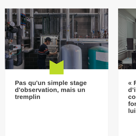
Pas qu'un simple stage
« 
d'observation, mais un
d’
tremplin
co
fo
lu