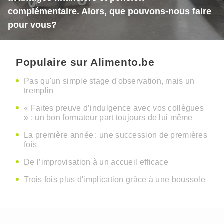
complémentaire. Alors, que pouvons-nous faire
pour vous?
Populaire sur Alimento.be
Pas qu'un simple stage d'observation, mais un
tremplin
« Faites preuve d’indulgence avec vos collègues
» : un bon formateur part toujours de lui même
La première année : une succession de premières
fois
De l’improvisation à un accueil efficace
Trois fois plus d'implication grâce à une boussole