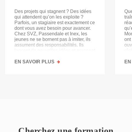
Des projets qui stagnent ? Des idées
Que
qui attendent qu’on les exploite ?
tra
Parfois, un stagiaire est exactement ce
réa
dont vous avez besoin pour avancer.
qu’
Chez SVZ, Passendale et Inex, les
Mon
jeunes ne se bornent pas à imiter, ils
ont
assument des responsabilités. Ils
ouv
lancent de nouvelles idées et prennent
rés
goût au secteur.
acq
EN SAVOIR PLUS
SUR
EN
PAS
QU'UN
SIMPLE
STAGE
D'OBSERVATION,
MAIS
UN
TREMPLIN
Cherchez une formation