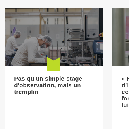
Pas qu'un simple stage
« 
d'observation, mais un
d’
tremplin
co
fo
lu