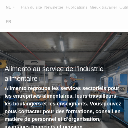
Top
NL
Plan du site
Newsletter
Publications
Mieux travailler
Outil
☰
FR
Main
FORMATION
CHERCHER UNE FORMATION
navigation
FORMATEURS
SUR ALIMENTO
Alimento au service de l'industrie
EQUIPE
alimentaire
CONTACT
Alimento regroupe les services sectoriels pour
les entreprises alimentaires
, leurs
travailleurs
,
les
boulangers
et les
enseignants
. Vous pouvez
nous contacter pour des formations, conseil en
matière de personnel et d’organisation,
avantages financiers et pension