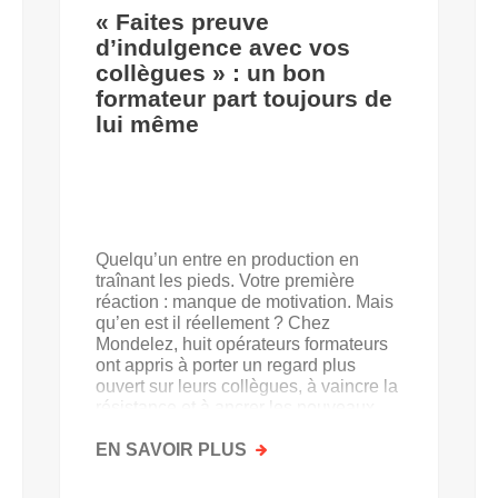
« Faites preuve
d’indulgence avec vos
collègues » : un bon
formateur part toujours de
lui même
Quelqu’un entre en production en
traînant les pieds. Votre première
réaction : manque de motivation. Mais
qu’en est il réellement ? Chez
Mondelez, huit opérateurs formateurs
ont appris à porter un regard plus
ouvert sur leurs collègues, à vaincre la
résistance et à ancrer les nouveaux
acquis.
EN SAVOIR PLUS
SUR
«