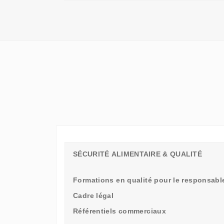
QU'UN
SIMPLE
STAGE
D'OBSERVATION,
MAIS
UN
TREMPLIN
SÉCURITÉ ALIMENTAIRE & QUALITÉ
Formations en qualité pour le responsable
Cadre légal
Référentiels commerciaux