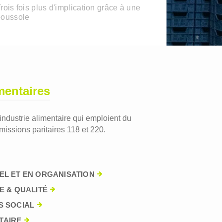
rois fois plus d'implication grâce à une
boussole
mentaires
'industrie alimentaire qui emploient du
issions paritaires 118 et 220.
EL ET EN ORGANISATION
E & QUALITÉ
S SOCIAL
TAIRE