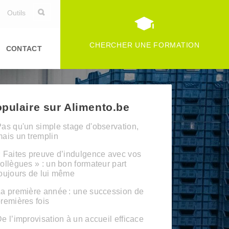
Outils
CHERCHER UNE FORMATION
CONTACT
pulaire sur Alimento.be
as qu'un simple stage d'observation,
ais un tremplin
 Faites preuve d’indulgence avec vos
ollègues » : un bon formateur part
oujours de lui même
a première année : une succession de
remières fois
e l’improvisation à un accueil efficace