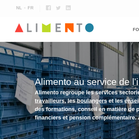
NL
FR
Ma
nav
FO
Alimento au service de l'
Alimento regroupe les services sectori
travailleurs
, les
boulangers
et les
ense
des formations, conseil en matière de 
financiers et pension complémentaire.