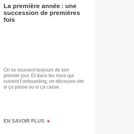
La première année : une
De l’i
succession de premières
accuei
fois
On se souvient toujours de son
« Voilà t
premier jour. Et dans les mois qui
travail.
suivent l’onboarding, on découvre vite
d’entrep
si ça passe ou si ça casse.
travaill
mots. No
mais par
faisait a
EN SAVOIR PLUS
SUR
EN SAV
LA