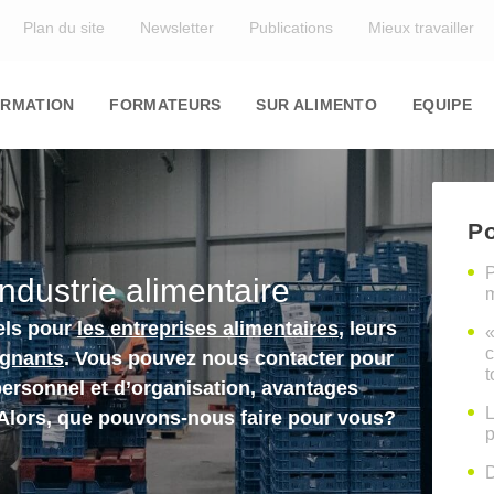
Top
Plan du site
Newsletter
Publications
Mieux travailler
in
igation
RMATION
FORMATEURS
SUR ALIMENTO
EQUIPE
Po
P
industrie alimentaire
m
els pour
les entreprises alimentaires
, leurs
«
c
ignants
. Vous pouvez nous contacter pour
t
personnel et d’organisation, avantages
L
 Alors, que pouvons-nous faire pour vous?
p
D