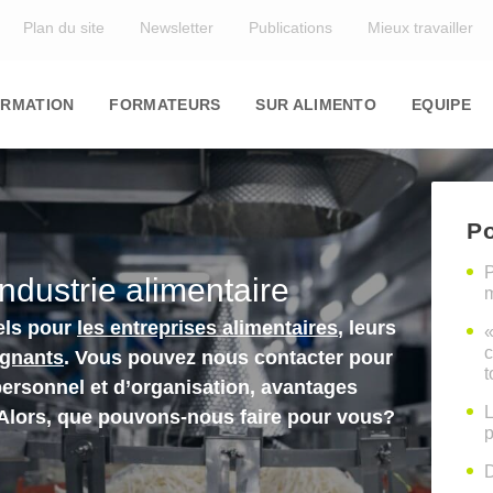
Top
Plan du site
Newsletter
Publications
Mieux travailler
in
igation
RMATION
FORMATEURS
SUR ALIMENTO
EQUIPE
Po
P
industrie alimentaire
m
els pour
les entreprises alimentaires
, leurs
«
c
ignants
. Vous pouvez nous contacter pour
t
personnel et d’organisation, avantages
L
 Alors, que pouvons-nous faire pour vous?
p
D