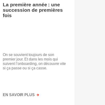
La première année : une
De l’i
succession de premières
accuei
fois
On se souvient toujours de son
« Voilà t
premier jour. Et dans les mois qui
travail.
suivent l’onboarding, on découvre vite
d’entrep
si ça passe ou si ça casse.
travaill
mots. No
mais par
faisait a
EN SAVOIR PLUS
SUR
EN SAV
LA