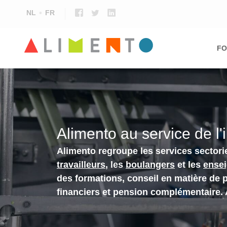
NL
FR
Ma
nav
FO
Alimento au service de l'
Alimento regroupe les services sectori
travailleurs
, les
boulangers
et les
ense
des formations, conseil en matière de 
financiers et pension complémentaire.