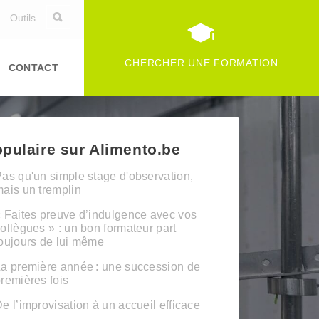
Outils
CHERCHER UNE FORMATION
CONTACT
pulaire sur Alimento.be
as qu'un simple stage d'observation,
ais un tremplin
 Faites preuve d’indulgence avec vos
ollègues » : un bon formateur part
oujours de lui même
a première année : une succession de
remières fois
e l’improvisation à un accueil efficace