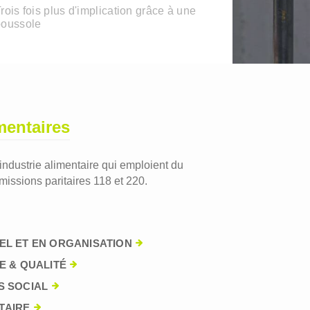
rois fois plus d'implication grâce à une
boussole
mentaires
'industrie alimentaire qui emploient du
issions paritaires 118 et 220.
EL ET EN ORGANISATION
E & QUALITÉ
S SOCIAL
TAIRE