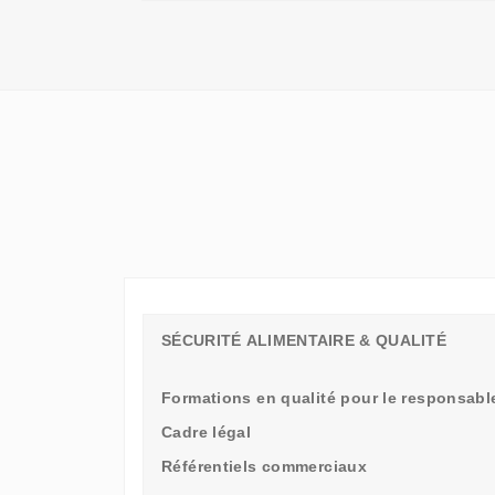
QU'UN
SIMPLE
STAGE
D'OBSERVATION,
MAIS
UN
TREMPLIN
SÉCURITÉ ALIMENTAIRE & QUALITÉ
Formations en qualité pour le responsable
Cadre légal
Référentiels commerciaux