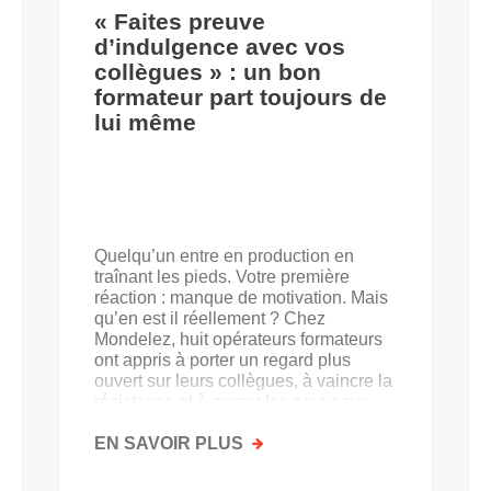
« Faites preuve
d’indulgence avec vos
collègues » : un bon
formateur part toujours de
lui même
Quelqu’un entre en production en
traînant les pieds. Votre première
réaction : manque de motivation. Mais
qu’en est il réellement ? Chez
Mondelez, huit opérateurs formateurs
ont appris à porter un regard plus
ouvert sur leurs collègues, à vaincre la
résistance et à ancrer les nouveaux
acquis.
EN SAVOIR PLUS
SUR
«