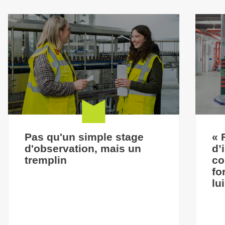
Pas qu'un simple stage
« 
d'observation, mais un
d’
tremplin
co
fo
lu