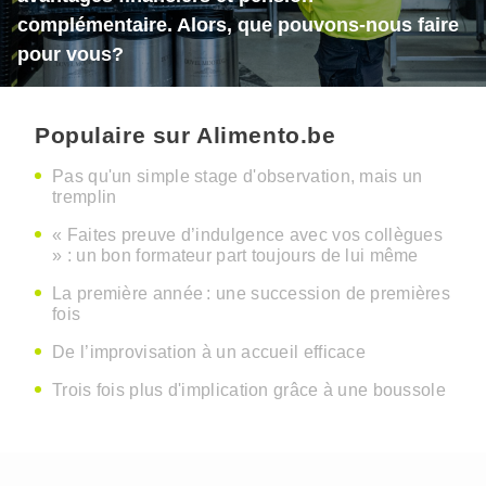
complémentaire. Alors, que pouvons-nous faire
pour vous?
Populaire sur Alimento.be
Pas qu'un simple stage d'observation, mais un
tremplin
« Faites preuve d’indulgence avec vos collègues
» : un bon formateur part toujours de lui même
La première année : une succession de premières
fois
De l’improvisation à un accueil efficace
Trois fois plus d'implication grâce à une boussole