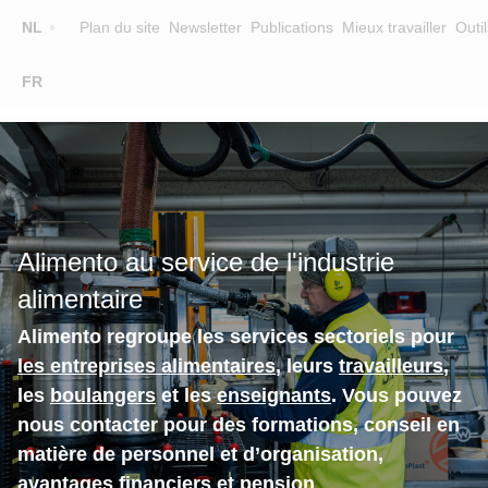
Top
NL
Plan du site
Newsletter
Publications
Mieux travailler
Outil
☰
FR
Main
FORMATION
CHERCHER UNE FORMATION
navigation
FORMATEURS
SUR ALIMENTO
Alimento au service de l'industrie
EQUIPE
alimentaire
CONTACT
Alimento regroupe les services sectoriels pour
les entreprises alimentaires
, leurs
travailleurs
,
les
boulangers
et les
enseignants
. Vous pouvez
nous contacter pour des formations, conseil en
matière de personnel et d’organisation,
avantages financiers et pension