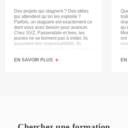
Des projets qui stagnent ? Des idées
Que
qui attendent qu’on les exploite ?
tra
Parfois, un stagiaire est exactement ce
réa
dont vous avez besoin pour avancer.
qu’
Chez SVZ, Passendale et Inex, les
Mon
jeunes ne se bornent pas à imiter, ils
ont
assument des responsabilités. Ils
ouv
lancent de nouvelles idées et prennent
rés
goût au secteur.
acq
EN SAVOIR PLUS
SUR
EN
PAS
QU'UN
SIMPLE
STAGE
D'OBSERVATION,
MAIS
UN
TREMPLIN
Cherchez une formation