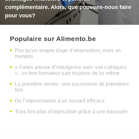
complémentaire. Alors, que pouvons-nous faire
pour vous?
Populaire sur Alimento.be
Pas qu'un simple stage d'observation, mais un
tremplin
« Faites preuve d’indulgence avec vos collègues
» : un bon formateur part toujours de lui même
La première année : une succession de premières
fois
De l’improvisation à un accueil efficace
Trois fois plus d'implication grâce à une boussole