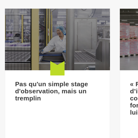
Pas qu'un simple stage
« 
d'observation, mais un
d’
tremplin
co
fo
lu