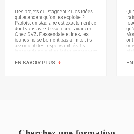
Des projets qui stagnent ? Des idées
Que
qui attendent qu’on les exploite ?
tra
Parfois, un stagiaire est exactement ce
réa
dont vous avez besoin pour avancer.
qu’
Chez SVZ, Passendale et Inex, les
Mon
jeunes ne se bornent pas à imiter, ils
ont
assument des responsabilités. Ils
ouv
lancent de nouvelles idées et prennent
rés
goût au secteur.
acq
EN SAVOIR PLUS
SUR
EN
PAS
QU'UN
SIMPLE
STAGE
D'OBSERVATION,
MAIS
UN
TREMPLIN
Cherchez une formation