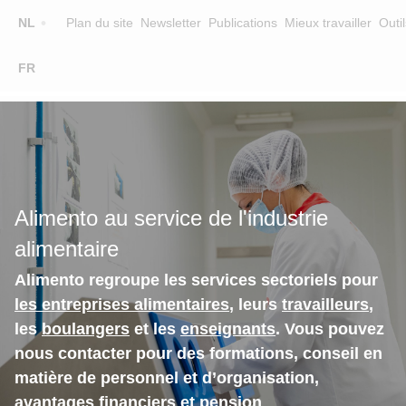
Top
NL
Plan du site
Newsletter
Publications
Mieux travailler
Outil
☰
FR
Main
FORMATION
CHERCHER UNE FORMATION
navigation
FORMATEURS
SUR ALIMENTO
Alimento au service de l'industrie
EQUIPE
alimentaire
CONTACT
Alimento regroupe les services sectoriels pour
les entreprises alimentaires
, leurs
travailleurs
,
les
boulangers
et les
enseignants
. Vous pouvez
nous contacter pour des formations, conseil en
matière de personnel et d’organisation,
avantages financiers et pension