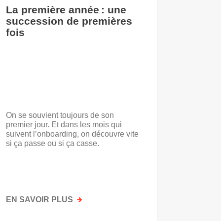
La première année : une
De l’i
succession de premières
accuei
fois
On se souvient toujours de son
« Voilà t
premier jour. Et dans les mois qui
travail.
suivent l’onboarding, on découvre vite
d’entrep
si ça passe ou si ça casse.
travaill
mots. No
mais par
faisait a
EN SAVOIR PLUS
SUR
EN SAV
LA