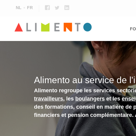
NL
FR
Ma
nav
FO
Alimento au service de l'
Alimento regroupe les services sectori
travailleurs
, les
boulangers
et les
ense
des formations, conseil en matière de 
financiers et pension complémentaire.