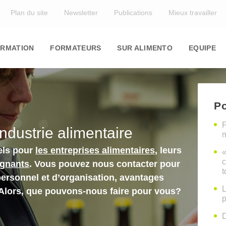
Top
Plan du site
Newsletter
Publications
Mieux travailler
in
igation
RMATION
FORMATEURS
SUR ALIMENTO
EQUIPE
Po
P
industrie alimentaire
m
els pour
les entreprises alimentaires
, leurs
«
c
ignants
. Vous pouvez nous contacter pour
t
personnel et d’organisation, avantages
L
 Alors, que pouvons-nous faire pour vous?
p
D