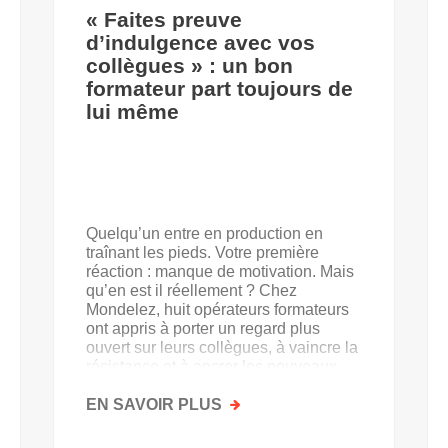
« Faites preuve
d’indulgence avec vos
collègues » : un bon
formateur part toujours de
lui même
Quelqu’un entre en production en
traînant les pieds. Votre première
réaction : manque de motivation. Mais
qu’en est il réellement ? Chez
Mondelez, huit opérateurs formateurs
ont appris à porter un regard plus
ouvert sur leurs collègues, à vaincre la
résistance et à ancrer les nouveaux
acquis.
EN SAVOIR PLUS
SUR
«