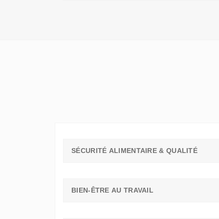
QU'UN
SIMPLE
STAGE
D'OBSERVATION,
MAIS
UN
TREMPLIN
SÉCURITÉ ALIMENTAIRE & QUALITÉ
BIEN-ÊTRE AU TRAVAIL