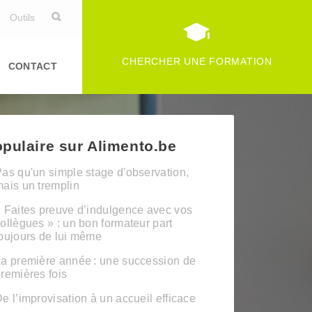
Outils
CHERCHER UNE FORMATION
CONTACT
pulaire sur Alimento.be
as qu'un simple stage d'observation,
ais un tremplin
 Faites preuve d’indulgence avec vos
ollègues » : un bon formateur part
oujours de lui même
a première année : une succession de
remières fois
e l’improvisation à un accueil efficace