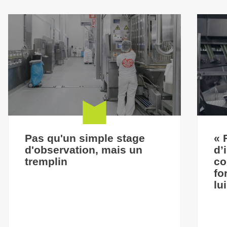
Pas qu'un simple stage
« 
d'observation, mais un
d’
tremplin
co
fo
lu