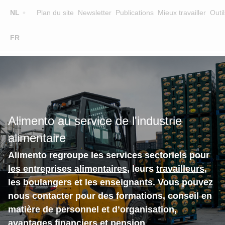
Top
NL
Plan du site
Newsletter
Publications
Mieux travailler
Outil
☰
FR
Main
FORMATION
CHERCHER UNE FORMATION
navigation
FORMATEURS
SUR ALIMENTO
Alimento au service de l'industrie
EQUIPE
alimentaire
CONTACT
Alimento regroupe les services sectoriels pour
les entreprises alimentaires
, leurs
travailleurs
,
les
boulangers
et les
enseignants
. Vous pouvez
nous contacter pour des formations, conseil en
matière de personnel et d’organisation,
avantages financiers et pension