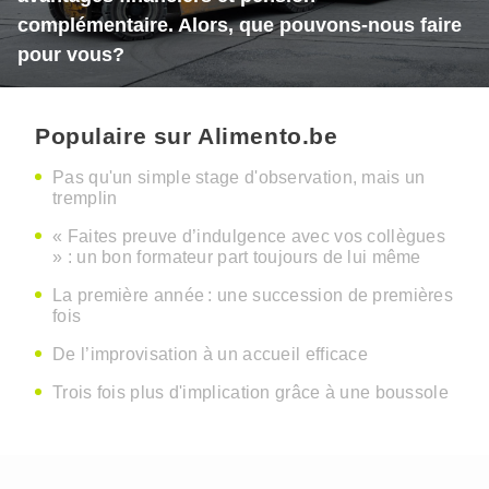
complémentaire. Alors, que pouvons-nous faire
pour vous?
Populaire sur Alimento.be
Pas qu'un simple stage d'observation, mais un
tremplin
« Faites preuve d’indulgence avec vos collègues
» : un bon formateur part toujours de lui même
La première année : une succession de premières
fois
De l’improvisation à un accueil efficace
Trois fois plus d'implication grâce à une boussole