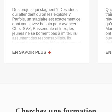
Des projets qui stagnent ? Des idées
Que
qui attendent qu’on les exploite ?
tra
Parfois, un stagiaire est exactement ce
réa
dont vous avez besoin pour avancer.
qu’
Chez SVZ, Passendale et Inex, les
Mon
jeunes ne se bornent pas à imiter, ils
ont
assument des responsabilités. Ils
ouv
lancent de nouvelles idées et prennent
rés
goût au secteur.
acq
EN SAVOIR PLUS
SUR
EN
PAS
QU'UN
SIMPLE
STAGE
D'OBSERVATION,
MAIS
UN
TREMPLIN
Cherchez une formation