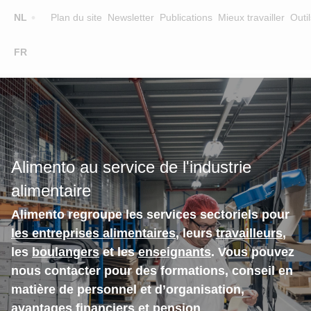
Top
NL
Plan du site
Newsletter
Publications
Mieux travailler
Outil
☰
FR
Main
FORMATION
CHERCHER UNE FORMATION
navigation
FORMATEURS
SUR ALIMENTO
Alimento au service de l'industrie
EQUIPE
alimentaire
CONTACT
Alimento regroupe les services sectoriels pour
les entreprises alimentaires
, leurs
travailleurs
,
les
boulangers
et les
enseignants
. Vous pouvez
nous contacter pour des formations, conseil en
matière de personnel et d’organisation,
avantages financiers et pension