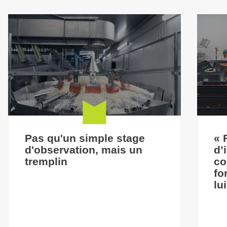
Pas qu'un simple stage
« 
d'observation, mais un
d’
tremplin
co
fo
lu