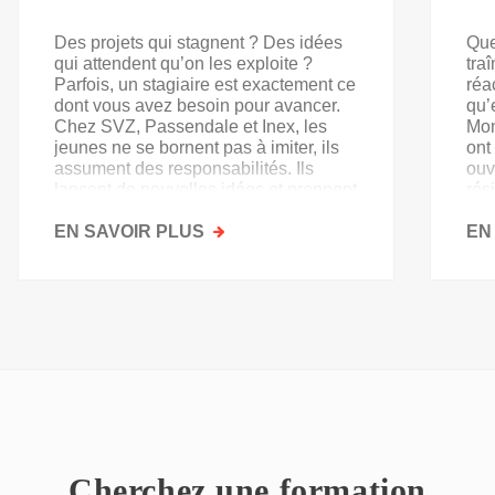
Des projets qui stagnent ? Des idées
Que
qui attendent qu’on les exploite ?
tra
Parfois, un stagiaire est exactement ce
réa
dont vous avez besoin pour avancer.
qu’
Chez SVZ, Passendale et Inex, les
Mon
jeunes ne se bornent pas à imiter, ils
ont
assument des responsabilités. Ils
ouv
lancent de nouvelles idées et prennent
rés
goût au secteur.
acq
EN SAVOIR PLUS
SUR
EN
PAS
QU'UN
SIMPLE
STAGE
D'OBSERVATION,
MAIS
UN
TREMPLIN
Cherchez une formation