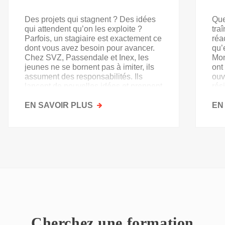
Des projets qui stagnent ? Des idées
Que
qui attendent qu’on les exploite ?
tra
Parfois, un stagiaire est exactement ce
réa
dont vous avez besoin pour avancer.
qu’
Chez SVZ, Passendale et Inex, les
Mon
jeunes ne se bornent pas à imiter, ils
ont
assument des responsabilités. Ils
ouv
lancent de nouvelles idées et prennent
rés
goût au secteur.
acq
EN SAVOIR PLUS
SUR
EN
PAS
QU'UN
SIMPLE
STAGE
D'OBSERVATION,
MAIS
UN
TREMPLIN
Cherchez une formation