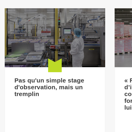
Pas qu'un simple stage
« 
d'observation, mais un
d’
tremplin
co
fo
lu