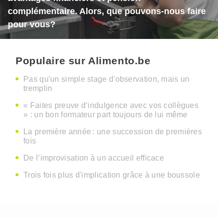
complémentaire. Alors, que pouvons-nous faire
pour vous?
Populaire sur Alimento.be
Pas qu'un simple stage d'observation, mais un
tremplin
« Faites preuve d’indulgence avec vos collègues
» : un bon formateur part toujours de lui même
La première année : une succession de premières
fois
De l’improvisation à un accueil efficace
Trois fois plus d'implication grâce à une boussole