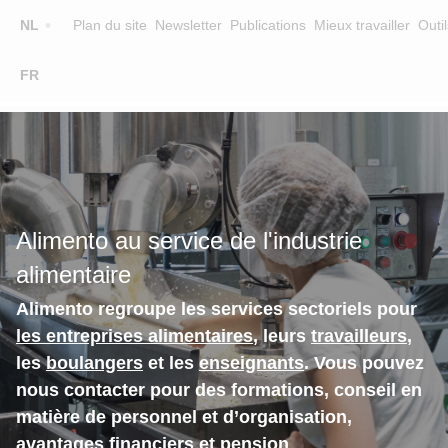
Top
NL
Plan du site
Newsletter
Publications
Mieux travailler
Outil
☰
FR
Main
FORMATION
CHERCHER UNE FORMATION
navigation
FORMATEURS
SUR ALIMENTO
Alimento au service de l'industrie
EQUIPE
alimentaire
CONTACT
Alimento regroupe les services sectoriels pour
les entreprises alimentaires
, leurs
travailleurs
,
les
boulangers
et les
enseignants
. Vous pouvez
nous contacter pour des formations, conseil en
matière de personnel et d’organisation,
avantages financiers et pension