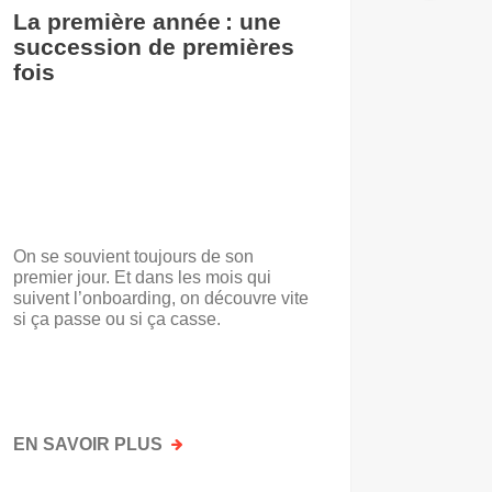
La première année : une
De l’i
succession de premières
accuei
fois
On se souvient toujours de son
« Voilà t
premier jour. Et dans les mois qui
travail.
suivent l’onboarding, on découvre vite
d’entrep
si ça passe ou si ça casse.
travaill
mots. No
mais par
faisait a
EN SAVOIR PLUS
SUR
EN SAV
LA