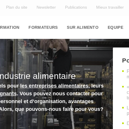
Top
Plan du site
Newsletter
Publications
Mieux travailler
in
igation
RMATION
FORMATEURS
SUR ALIMENTO
EQUIPE
Po
P
industrie alimentaire
m
els pour
les entreprises alimentaires
, leurs
«
c
ignants
. Vous pouvez nous contacter pour
t
personnel et d’organisation, avantages
L
 Alors, que pouvons-nous faire pour vous?
p
D