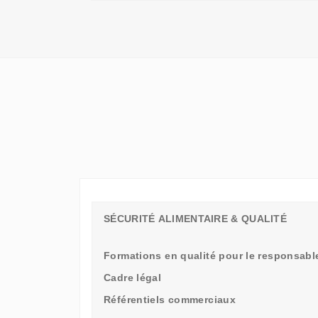
QU'UN
SIMPLE
STAGE
D'OBSERVATION,
MAIS
UN
TREMPLIN
SÉCURITÉ ALIMENTAIRE & QUALITÉ
Formations en qualité pour le responsable
Cadre légal
Référentiels commerciaux