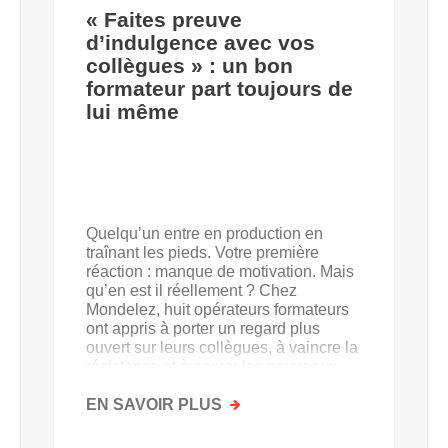
« Faites preuve
d’indulgence avec vos
collègues » : un bon
formateur part toujours de
lui même
Quelqu’un entre en production en
traînant les pieds. Votre première
réaction : manque de motivation. Mais
qu’en est il réellement ? Chez
Mondelez, huit opérateurs formateurs
ont appris à porter un regard plus
ouvert sur leurs collègues, à vaincre la
résistance et à ancrer les nouveaux
acquis.
EN SAVOIR PLUS
SUR
«