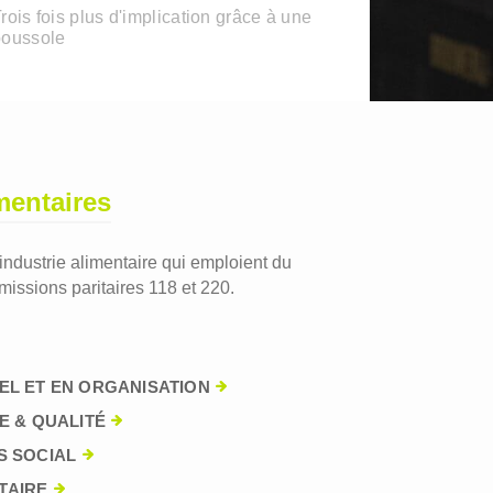
rois fois plus d'implication grâce à une
boussole
mentaires
'industrie alimentaire qui emploient du
issions paritaires 118 et 220.
EL ET EN ORGANISATION
E & QUALITÉ
S SOCIAL
TAIRE