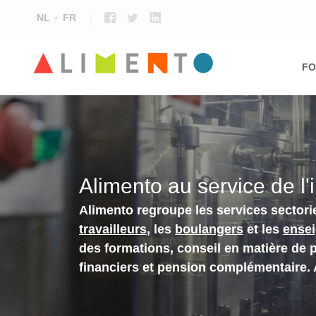
NL
FR
Ma
nav
FO
Alimento au service de l'
Alimento regroupe les services sectori
travailleurs
, les
boulangers
et les
ense
des formations, conseil en matière de 
financiers et pension complémentaire.