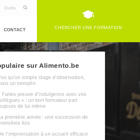
Outils
CHERCHER UNE FORMATION
CONTACT
pulaire sur Alimento.be
as qu'un simple stage d'observation,
ais un tremplin
 Faites preuve d’indulgence avec vos
ollègues » : un bon formateur part
oujours de lui même
a première année : une succession de
remières fois
e l’improvisation à un accueil efficace