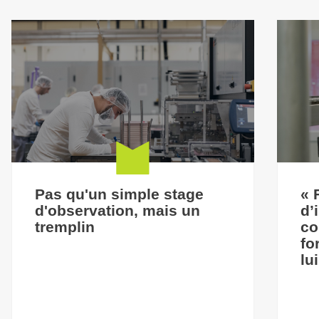
Pas qu'un simple stage
« 
d'observation, mais un
d’
tremplin
co
fo
lu