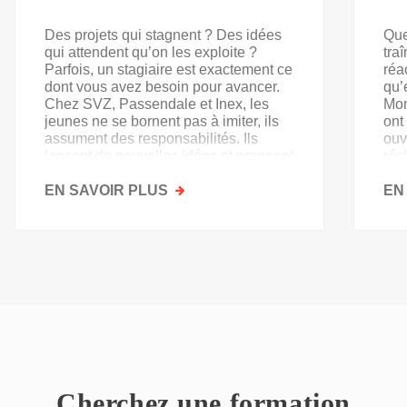
Des projets qui stagnent ? Des idées
Que
qui attendent qu’on les exploite ?
tra
Parfois, un stagiaire est exactement ce
réa
dont vous avez besoin pour avancer.
qu’
Chez SVZ, Passendale et Inex, les
Mon
jeunes ne se bornent pas à imiter, ils
ont
assument des responsabilités. Ils
ouv
lancent de nouvelles idées et prennent
rés
goût au secteur.
acq
EN SAVOIR PLUS
SUR
EN
PAS
QU'UN
SIMPLE
STAGE
D'OBSERVATION,
MAIS
UN
TREMPLIN
Cherchez une formation