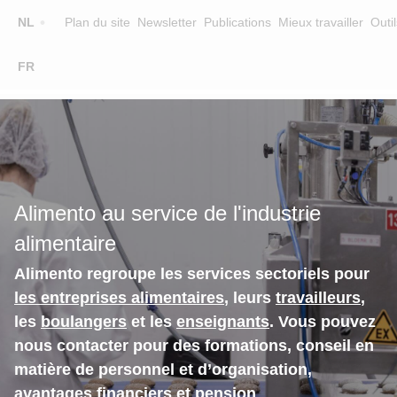
Top
NL
Plan du site
Newsletter
Publications
Mieux travailler
Outil
☰
FR
Main
FORMATION
CHERCHER UNE FORMATION
navigation
FORMATEURS
SUR ALIMENTO
Alimento au service de l'industrie
EQUIPE
alimentaire
CONTACT
Alimento regroupe les services sectoriels pour
les entreprises alimentaires
, leurs
travailleurs
,
les
boulangers
et les
enseignants
. Vous pouvez
nous contacter pour des formations, conseil en
matière de personnel et d’organisation,
avantages financiers et pension