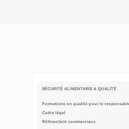
QU'UN
SIMPLE
STAGE
D'OBSERVATION,
MAIS
UN
TREMPLIN
SÉCURITÉ ALIMENTAIRE & QUALITÉ
Formations en qualité pour le responsable
Cadre légal
Référentiels commerciaux