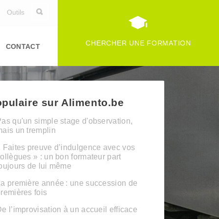
Outils
CHERCHER UNE FORMATION
CONTACT
pulaire sur Alimento.be
as qu'un simple stage d'observation,
ais un tremplin
 Faites preuve d’indulgence avec vos
ollègues » : un bon formateur part
oujours de lui même
a première année : une succession de
remières fois
e l’improvisation à un accueil efficace