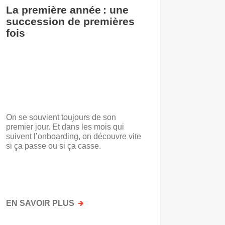
La première année : une
De l’i
succession de premières
accuei
fois
On se souvient toujours de son
« Voilà t
premier jour. Et dans les mois qui
travail.
suivent l’onboarding, on découvre vite
d’entrep
si ça passe ou si ça casse.
travaill
mots. No
mais par
faisait a
EN SAVOIR PLUS
SUR
EN SAV
LA