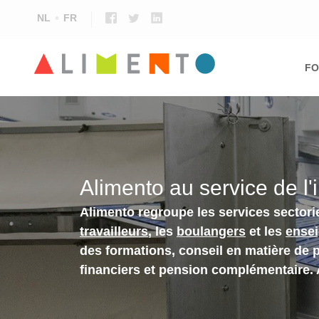
NL
FR
Ma
nav
FO
Alimento au service de l'
Alimento regroupe les services sectori
travailleurs
, les
boulangers
et les
ense
des formations, conseil en matière de 
financiers et pension complémentaire.