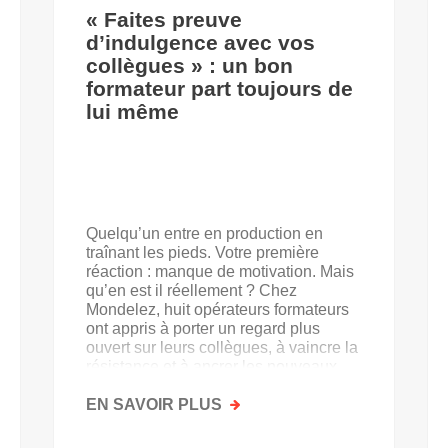
« Faites preuve
d’indulgence avec vos
collègues » : un bon
formateur part toujours de
lui même
Quelqu’un entre en production en
traînant les pieds. Votre première
réaction : manque de motivation. Mais
qu’en est il réellement ? Chez
Mondelez, huit opérateurs formateurs
ont appris à porter un regard plus
ouvert sur leurs collègues, à vaincre la
résistance et à ancrer les nouveaux
acquis.
EN SAVOIR PLUS
SUR
«