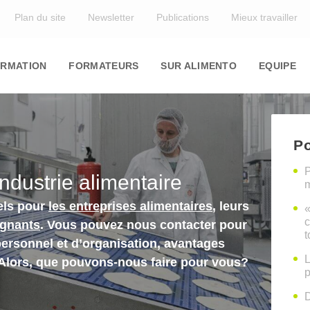
Top
Plan du site
Newsletter
Publications
Mieux travailler
in
igation
RMATION
FORMATEURS
SUR ALIMENTO
EQUIPE
Po
P
industrie alimentaire
m
els pour
les entreprises alimentaires
, leurs
«
c
ignants
. Vous pouvez nous contacter pour
t
personnel et d’organisation, avantages
L
 Alors, que pouvons-nous faire pour vous?
p
D