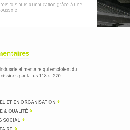
rois fois plus d'implication grâce à une
boussole
mentaires
'industrie alimentaire qui emploient du
issions paritaires 118 et 220.
EL ET EN ORGANISATION
E & QUALITÉ
S SOCIAL
TAIRE