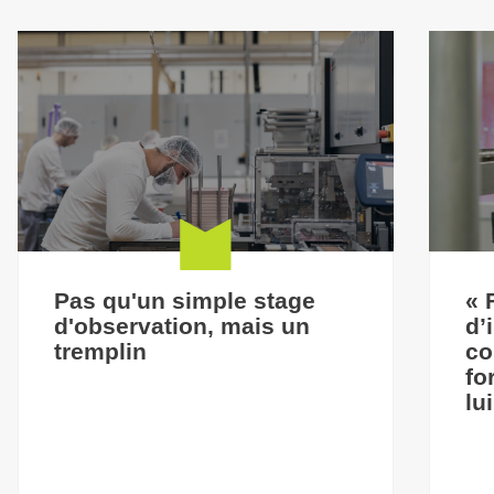
Pas qu'un simple stage
« 
d'observation, mais un
d’
tremplin
co
fo
lu