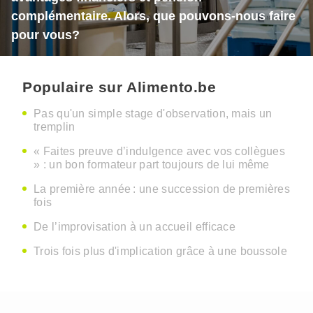
complémentaire. Alors, que pouvons-nous faire
pour vous?
Populaire sur Alimento.be
Pas qu'un simple stage d'observation, mais un
tremplin
« Faites preuve d’indulgence avec vos collègues
» : un bon formateur part toujours de lui même
La première année : une succession de premières
fois
De l’improvisation à un accueil efficace
Trois fois plus d'implication grâce à une boussole