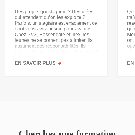
Des projets qui stagnent ? Des idées
Que
qui attendent qu’on les exploite ?
tra
Parfois, un stagiaire est exactement ce
réa
dont vous avez besoin pour avancer.
qu’
Chez SVZ, Passendale et Inex, les
Mon
jeunes ne se bornent pas à imiter, ils
ont
assument des responsabilités. Ils
ouv
lancent de nouvelles idées et prennent
rés
goût au secteur.
acq
EN SAVOIR PLUS
SUR
EN
PAS
QU'UN
SIMPLE
STAGE
D'OBSERVATION,
MAIS
UN
TREMPLIN
Cherchez une formation