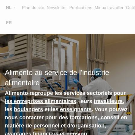
Top
NL
Plan du site
Newsletter
Publications
Mieux travailler
Outil
☰
FR
Main
FORMATION
CHERCHER UNE FORMATION
navigation
FORMATEURS
SUR ALIMENTO
Alimento au service de l'industrie
EQUIPE
alimentaire
CONTACT
Alimento regroupe les services sectoriels pour
les entreprises alimentaires
, leurs
travailleurs
,
les
boulangers
et les
enseignants
. Vous pouvez
nous contacter pour des formations, conseil en
matière de personnel et d’organisation,
avantages financiers et pension