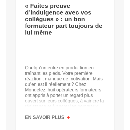
« Faites preuve
d’indulgence avec vos
collègues » : un bon
formateur part toujours de
lui même
Quelqu’un entre en production en
traînant les pieds. Votre première
réaction : manque de motivation. Mais
qu’en est il réellement ? Chez
Mondelez, huit opérateurs formateurs
ont appris à porter un regard plus
ouvert sur leurs collègues, à vaincre la
résistance et à ancrer les nouveaux
acquis.
EN SAVOIR PLUS
SUR
«