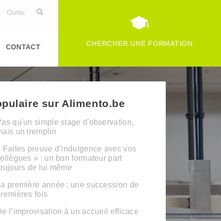
Outils
CHERCHER UNE FORMATION
CONTACT
pulaire sur Alimento.be
as qu'un simple stage d'observation,
ais un tremplin
 Faites preuve d’indulgence avec vos
ollègues » : un bon formateur part
oujours de lui même
a première année : une succession de
remières fois
e l’improvisation à un accueil efficace