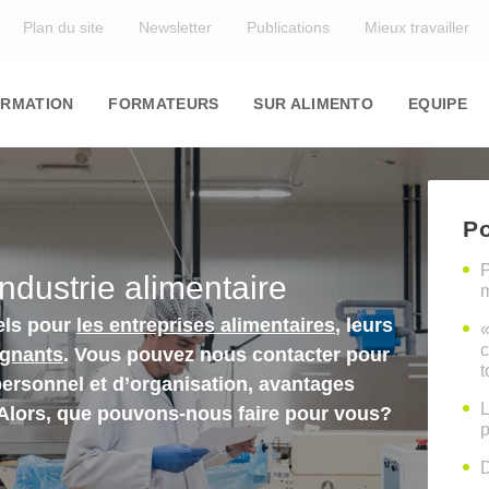
Top
Plan du site
Newsletter
Publications
Mieux travailler
in
igation
RMATION
FORMATEURS
SUR ALIMENTO
EQUIPE
Po
P
industrie alimentaire
m
els pour
les entreprises alimentaires
, leurs
«
c
ignants
. Vous pouvez nous contacter pour
t
personnel et d’organisation, avantages
L
 Alors, que pouvons-nous faire pour vous?
p
D