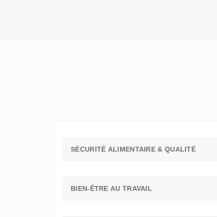
QU'UN
SIMPLE
STAGE
D'OBSERVATION,
MAIS
UN
TREMPLIN
SÉCURITÉ ALIMENTAIRE & QUALITÉ
BIEN-ÊTRE AU TRAVAIL