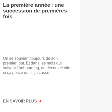
La première année : une
De l’i
succession de premières
accuei
fois
On se souvient toujours de son
« Voilà t
premier jour. Et dans les mois qui
travail.
suivent l’onboarding, on découvre vite
d’entrep
si ça passe ou si ça casse.
travaill
mots. No
mais par
faisait a
EN SAVOIR PLUS
SUR
EN SAV
LA