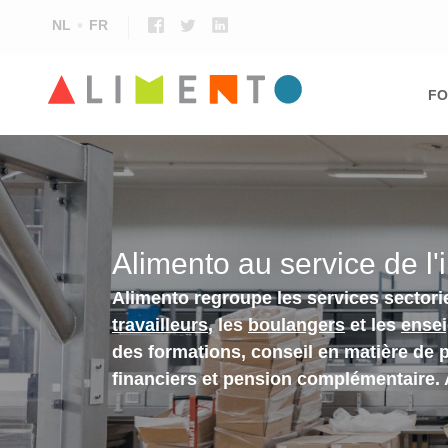
NL
FR
Ma
nav
FO
Alimento au service de l'
Alimento regroupe les services sectori
travailleurs
, les
boulangers
et les
ense
des formations, conseil en matière de 
financiers et pension complémentaire.