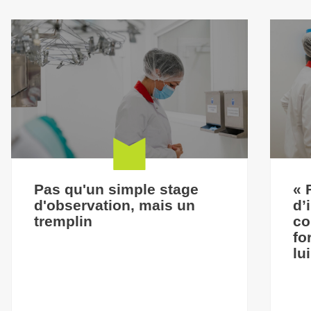
Pas qu'un simple stage
« 
d'observation, mais un
d’
tremplin
co
fo
lu