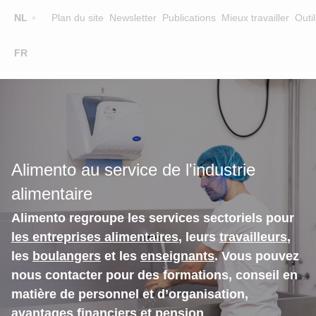
Top
NL
Plan du site
Newsletter
Publications
Mieux travailler
Outil
☰
FR
Main
FORMATION
CHERCHER UNE FORMATION
navigation
FORMATEURS
SUR ALIMENTO
Alimento au service de l'industrie
EQUIPE
alimentaire
CONTACT
Alimento regroupe les services sectoriels pour
les entreprises alimentaires
, leurs
travailleurs
,
les
boulangers
et les
enseignants
. Vous pouvez
nous contacter pour des formations, conseil en
matière de personnel et d’organisation,
avantages financiers et pension