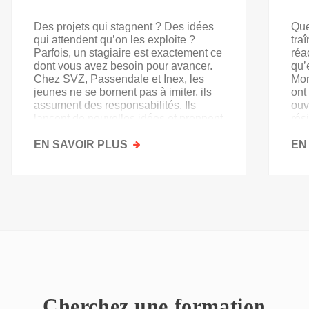
Des projets qui stagnent ? Des idées
Que
qui attendent qu’on les exploite ?
tra
Parfois, un stagiaire est exactement ce
réa
dont vous avez besoin pour avancer.
qu’
Chez SVZ, Passendale et Inex, les
Mon
jeunes ne se bornent pas à imiter, ils
ont
assument des responsabilités. Ils
ouv
lancent de nouvelles idées et prennent
rés
goût au secteur.
acq
EN SAVOIR PLUS
SUR
EN
PAS
QU'UN
SIMPLE
STAGE
D'OBSERVATION,
MAIS
UN
TREMPLIN
Cherchez une formation