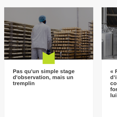
Pas qu'un simple stage
« 
d'observation, mais un
d’
tremplin
co
fo
lu