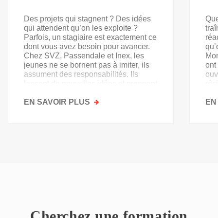
Des projets qui stagnent ? Des idées
Que
qui attendent qu’on les exploite ?
tra
Parfois, un stagiaire est exactement ce
réa
dont vous avez besoin pour avancer.
qu’
Chez SVZ, Passendale et Inex, les
Mon
jeunes ne se bornent pas à imiter, ils
ont
assument des responsabilités. Ils
ouv
lancent de nouvelles idées et prennent
rés
goût au secteur.
acq
EN SAVOIR PLUS
SUR
EN
PAS
QU'UN
SIMPLE
STAGE
D'OBSERVATION,
MAIS
UN
TREMPLIN
Cherchez une formation