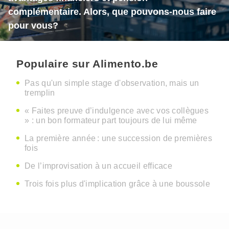
complémentaire. Alors, que pouvons-nous faire
pour vous?
Populaire sur Alimento.be
Pas qu'un simple stage d'observation, mais un
tremplin
« Faites preuve d’indulgence avec vos collègues
» : un bon formateur part toujours de lui même
La première année : une succession de premières
fois
De l’improvisation à un accueil efficace
Trois fois plus d'implication grâce à une boussole