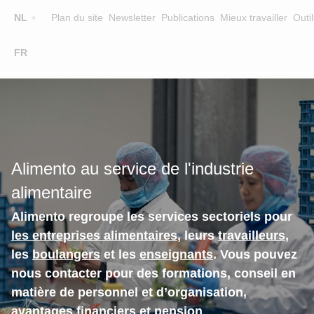
Top
NL
Plan du site
Newsletter
Publications
Mieux travailler
Outil
☰
FR
Main
FORMATION
CHERCHER UNE FORMATION
navigation
FORMATEURS
SUR ALIMENTO
Alimento au service de l'industrie
EQUIPE
alimentaire
CONTACT
Alimento regroupe les services sectoriels pour
les entreprises alimentaires
, leurs
travailleurs
,
les
boulangers
et les
enseignants
. Vous pouvez
nous contacter pour des formations, conseil en
matière de personnel et d’organisation,
avantages financiers et pension