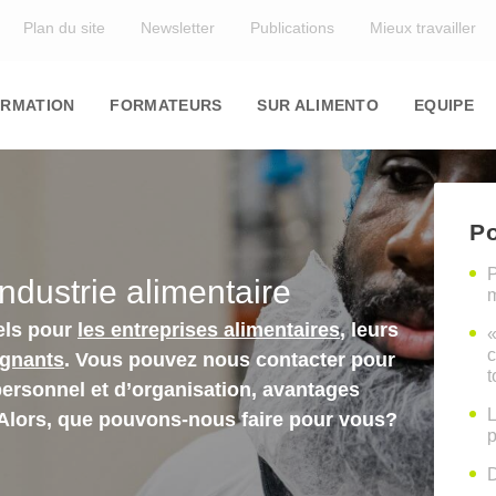
Top
Plan du site
Newsletter
Publications
Mieux travailler
in
igation
RMATION
FORMATEURS
SUR ALIMENTO
EQUIPE
Po
P
industrie alimentaire
m
els pour
les entreprises alimentaires
, leurs
«
c
ignants
. Vous pouvez nous contacter pour
t
personnel et d’organisation, avantages
L
 Alors, que pouvons-nous faire pour vous?
p
D