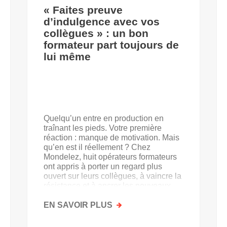
« Faites preuve
d’indulgence avec vos
collègues » : un bon
formateur part toujours de
lui même
Quelqu’un entre en production en
traînant les pieds. Votre première
réaction : manque de motivation. Mais
qu’en est il réellement ? Chez
Mondelez, huit opérateurs formateurs
ont appris à porter un regard plus
ouvert sur leurs collègues, à vaincre la
résistance et à ancrer les nouveaux
acquis.
EN SAVOIR PLUS
SUR
«