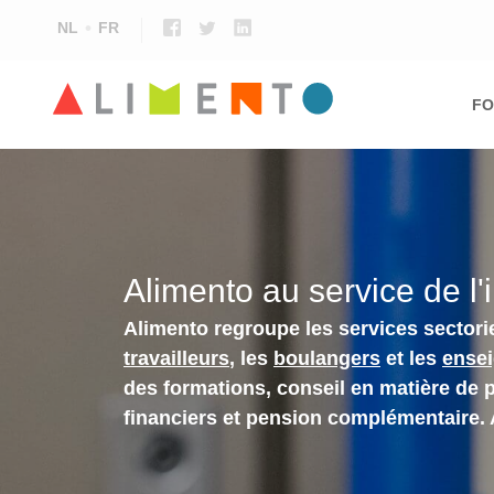
NL
FR
Ma
nav
FO
Alimento au service de l'
Alimento regroupe les services sectori
travailleurs
, les
boulangers
et les
ense
des formations, conseil en matière de 
financiers et pension complémentaire.