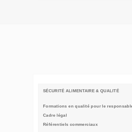
QU'UN
SIMPLE
STAGE
D'OBSERVATION,
MAIS
UN
TREMPLIN
SÉCURITÉ ALIMENTAIRE & QUALITÉ
Formations en qualité pour le responsable
Cadre légal
Référentiels commerciaux