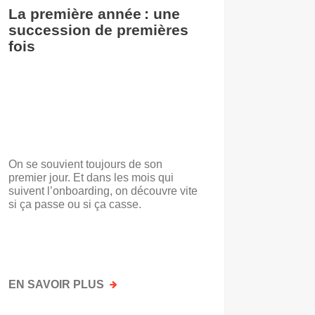
La première année : une
De l’i
succession de premières
accuei
fois
On se souvient toujours de son
« Voilà t
premier jour. Et dans les mois qui
travail.
suivent l’onboarding, on découvre vite
d’entrep
si ça passe ou si ça casse.
travaill
mots. No
mais par
faisait a
EN SAVOIR PLUS
SUR
EN SAV
LA