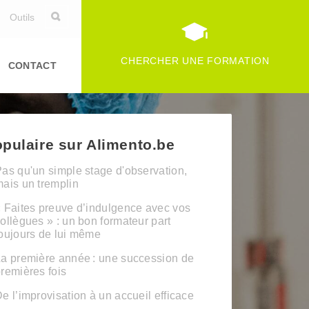
Outils
CHERCHER UNE FORMATION
CONTACT
pulaire sur Alimento.be
as qu'un simple stage d'observation,
ais un tremplin
 Faites preuve d’indulgence avec vos
ollègues » : un bon formateur part
oujours de lui même
a première année : une succession de
remières fois
e l’improvisation à un accueil efficace