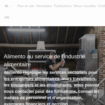
Top
NL
Plan du site
Newsletter
Publications
Mieux travailler
Outil
☰
FR
Main
FORMATION
CHERCHER UNE FORMATION
navigation
FORMATEURS
SUR ALIMENTO
Alimento au service de l'industrie
EQUIPE
alimentaire
CONTACT
Alimento regroupe les services sectoriels pour
les entreprises alimentaires
, leurs
travailleurs
,
les
boulangers
et les
enseignants
. Vous pouvez
nous contacter pour des formations, conseil en
matière de personnel et d’organisation,
avantages financiers et pension