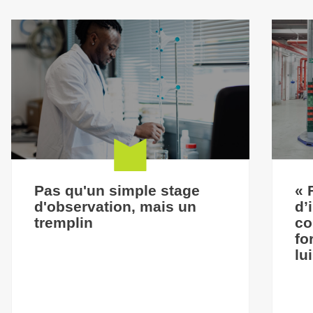
Pas qu'un simple stage
« 
d'observation, mais un
d’
tremplin
co
fo
lu