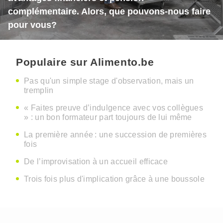
complémentaire. Alors, que pouvons-nous faire
pour vous?
Populaire sur Alimento.be
Pas qu'un simple stage d'observation, mais un
tremplin
« Faites preuve d’indulgence avec vos collègues
» : un bon formateur part toujours de lui même
La première année : une succession de premières
fois
De l’improvisation à un accueil efficace
Trois fois plus d'implication grâce à une boussole