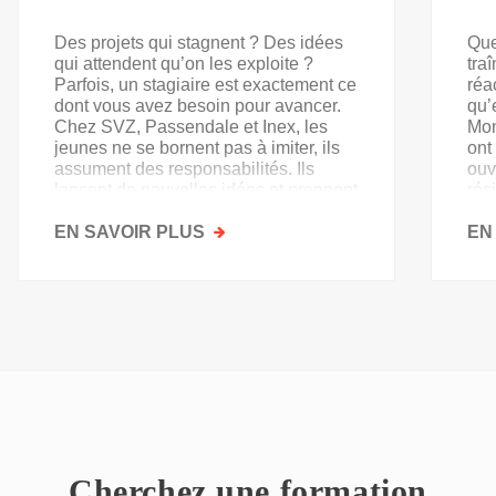
Des projets qui stagnent ? Des idées
Que
qui attendent qu’on les exploite ?
tra
Parfois, un stagiaire est exactement ce
réa
dont vous avez besoin pour avancer.
qu’
Chez SVZ, Passendale et Inex, les
Mon
jeunes ne se bornent pas à imiter, ils
ont
assument des responsabilités. Ils
ouv
lancent de nouvelles idées et prennent
rés
goût au secteur.
acq
EN SAVOIR PLUS
SUR
EN
PAS
QU'UN
SIMPLE
STAGE
D'OBSERVATION,
MAIS
UN
TREMPLIN
Cherchez une formation