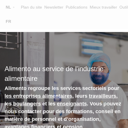
Top
NL
Plan du site
Newsletter
Publications
Mieux travailler
Outil
☰
FR
Main
FORMATION
CHERCHER UNE FORMATION
navigation
FORMATEURS
SUR ALIMENTO
Alimento au service de l'industrie
EQUIPE
alimentaire
CONTACT
Alimento regroupe les services sectoriels pour
les entreprises alimentaires
, leurs
travailleurs
,
les
boulangers
et les
enseignants
. Vous pouvez
nous contacter pour des formations, conseil en
matière de personnel et d’organisation,
avantages financiers et pension