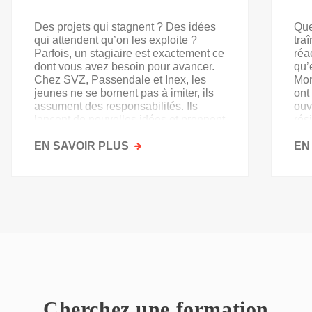
Des projets qui stagnent ? Des idées
Que
qui attendent qu’on les exploite ?
tra
Parfois, un stagiaire est exactement ce
réa
dont vous avez besoin pour avancer.
qu’
Chez SVZ, Passendale et Inex, les
Mon
jeunes ne se bornent pas à imiter, ils
ont
assument des responsabilités. Ils
ouv
lancent de nouvelles idées et prennent
rés
goût au secteur.
acq
EN SAVOIR PLUS
SUR
EN
PAS
QU'UN
SIMPLE
STAGE
D'OBSERVATION,
MAIS
UN
TREMPLIN
Cherchez une formation