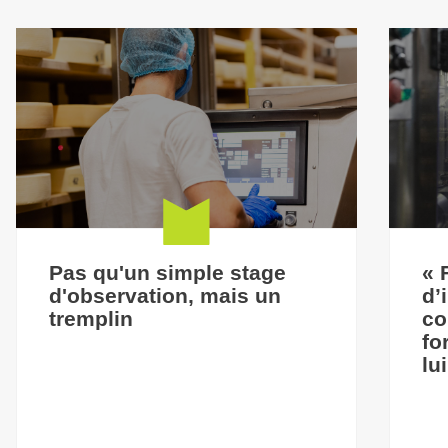
Pas qu'un simple stage
« 
d'observation, mais un
d’
tremplin
co
fo
lu