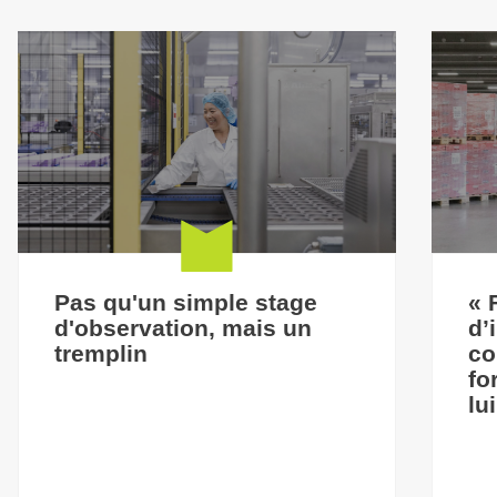
Pas qu'un simple stage
« 
d'observation, mais un
d’
tremplin
co
fo
lu