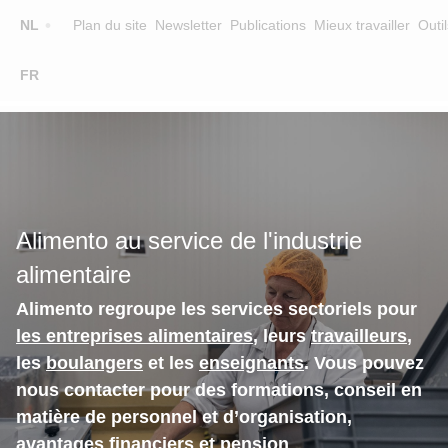
Top
NL
Plan du site
Newsletter
Publications
Mieux travailler
Outil
☰
FR
Main
FORMATION
CHERCHER UNE FORMATION
navigation
FORMATEURS
SUR ALIMENTO
Alimento au service de l'industrie
EQUIPE
alimentaire
CONTACT
Alimento regroupe les services sectoriels pour
les entreprises alimentaires
, leurs
travailleurs
,
les
boulangers
et les
enseignants
. Vous pouvez
nous contacter pour des formations, conseil en
matière de personnel et d’organisation,
avantages financiers et pension