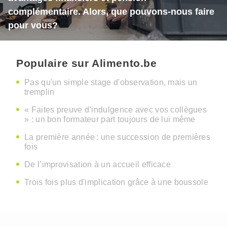
complémentaire. Alors, que pouvons-nous faire
pour vous?
Populaire sur Alimento.be
Pas qu'un simple stage d'observation, mais un
tremplin
« Faites preuve d’indulgence avec vos collègues
» : un bon formateur part toujours de lui même
La première année : une succession de premières
fois
De l’improvisation à un accueil efficace
Trois fois plus d'implication grâce à une boussole