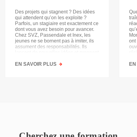
Des projets qui stagnent ? Des idées
Que
qui attendent qu’on les exploite ?
tra
Parfois, un stagiaire est exactement ce
réa
dont vous avez besoin pour avancer.
qu’
Chez SVZ, Passendale et Inex, les
Mon
jeunes ne se bornent pas à imiter, ils
ont
assument des responsabilités. Ils
ouv
lancent de nouvelles idées et prennent
rés
goût au secteur.
acq
EN SAVOIR PLUS
SUR
EN
PAS
QU'UN
SIMPLE
STAGE
D'OBSERVATION,
MAIS
UN
TREMPLIN
Cherchez une formation