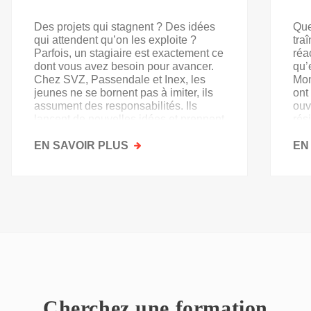
Des projets qui stagnent ? Des idées
Que
qui attendent qu’on les exploite ?
tra
Parfois, un stagiaire est exactement ce
réa
dont vous avez besoin pour avancer.
qu’
Chez SVZ, Passendale et Inex, les
Mon
jeunes ne se bornent pas à imiter, ils
ont
assument des responsabilités. Ils
ouv
lancent de nouvelles idées et prennent
rés
goût au secteur.
acq
EN SAVOIR PLUS
SUR
EN
PAS
QU'UN
SIMPLE
STAGE
D'OBSERVATION,
MAIS
UN
TREMPLIN
Cherchez une formation