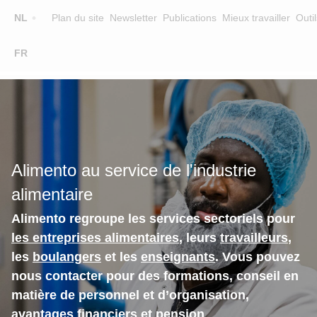
Top
NL
Plan du site
Newsletter
Publications
Mieux travailler
Outil
☰
FR
Main
FORMATION
CHERCHER UNE FORMATION
navigation
FORMATEURS
SUR ALIMENTO
Alimento au service de l'industrie
EQUIPE
alimentaire
CONTACT
Alimento regroupe les services sectoriels pour
les entreprises alimentaires
, leurs
travailleurs
,
les
boulangers
et les
enseignants
. Vous pouvez
nous contacter pour des formations, conseil en
matière de personnel et d’organisation,
avantages financiers et pension