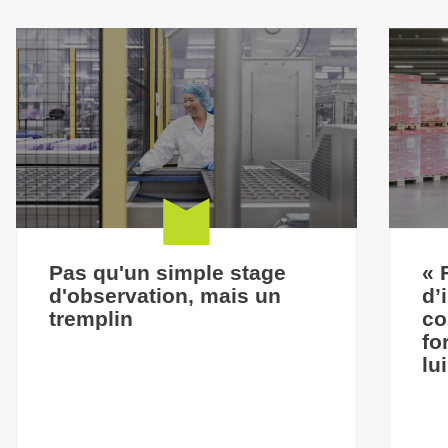
Pas qu'un simple stage
« 
d'observation, mais un
d’
tremplin
co
fo
lu