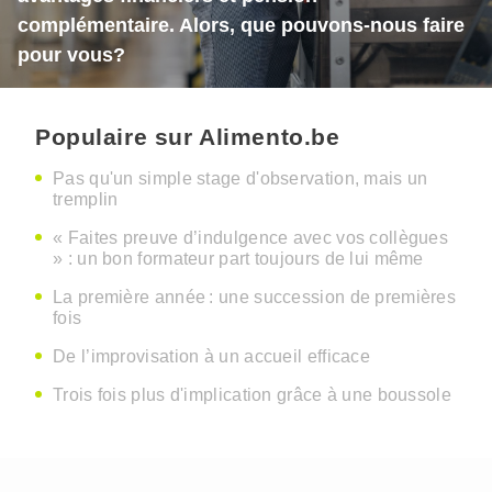
complémentaire. Alors, que pouvons-nous faire
pour vous?
Populaire sur Alimento.be
Pas qu'un simple stage d'observation, mais un
tremplin
« Faites preuve d’indulgence avec vos collègues
» : un bon formateur part toujours de lui même
La première année : une succession de premières
fois
De l’improvisation à un accueil efficace
Trois fois plus d'implication grâce à une boussole