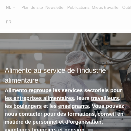
Top
NL
Plan du site
Newsletter
Publications
Mieux travailler
Outil
☰
FR
Main
FORMATION
CHERCHER UNE FORMATION
navigation
FORMATEURS
SUR ALIMENTO
Alimento au service de l'industrie
EQUIPE
alimentaire
CONTACT
Alimento regroupe les services sectoriels pour
les entreprises alimentaires
, leurs
travailleurs
,
les
boulangers
et les
enseignants
. Vous pouvez
nous contacter pour des formations, conseil en
matière de personnel et d’organisation,
avantages financiers et pension