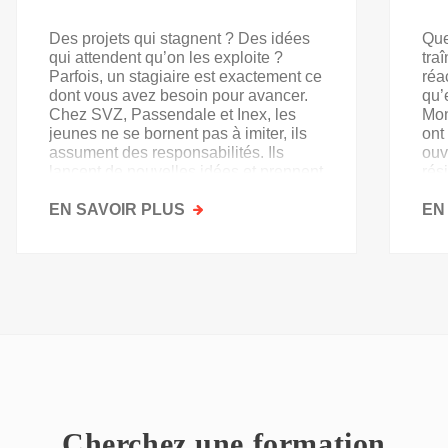
Des projets qui stagnent ? Des idées
Que
qui attendent qu’on les exploite ?
tra
Parfois, un stagiaire est exactement ce
réa
dont vous avez besoin pour avancer.
qu’
Chez SVZ, Passendale et Inex, les
Mon
jeunes ne se bornent pas à imiter, ils
ont
assument des responsabilités. Ils
ouv
lancent de nouvelles idées et prennent
rés
goût au secteur.
acq
EN SAVOIR PLUS
SUR
EN
PAS
QU'UN
SIMPLE
STAGE
D'OBSERVATION,
MAIS
UN
TREMPLIN
Cherchez une formation