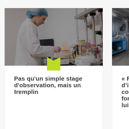
Pas qu'un simple stage
« 
d'observation, mais un
d’
tremplin
co
fo
lu