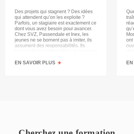
Des projets qui stagnent ? Des idées
Que
qui attendent qu’on les exploite ?
tra
Parfois, un stagiaire est exactement ce
réa
dont vous avez besoin pour avancer.
qu’
Chez SVZ, Passendale et Inex, les
Mon
jeunes ne se bornent pas à imiter, ils
ont
assument des responsabilités. Ils
ouv
lancent de nouvelles idées et prennent
rés
goût au secteur.
acq
EN SAVOIR PLUS
SUR
EN
PAS
QU'UN
SIMPLE
STAGE
D'OBSERVATION,
MAIS
UN
TREMPLIN
Cherchez une formation