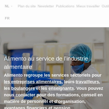
Top
NL
Plan du site
Newsletter
Publications
Mieux travailler
Outil
☰
FR
Main
FORMATION
CHERCHER UNE FORMATION
navigation
FORMATEURS
SUR ALIMENTO
Alimento au service de l'industrie
EQUIPE
alimentaire
CONTACT
Alimento regroupe les services sectoriels pour
les entreprises alimentaires
, leurs
travailleurs
,
les
boulangers
et les
enseignants
. Vous pouvez
nous contacter pour des formations, conseil en
matière de personnel et d’organisation,
avantages financiers et pension