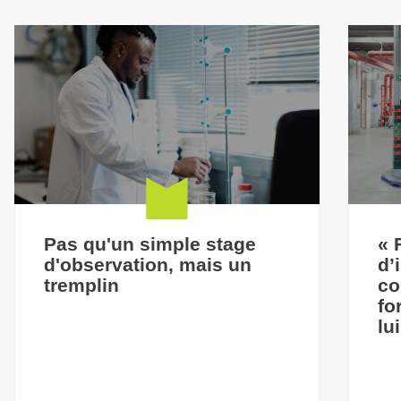
Pas qu'un simple stage
« 
d'observation, mais un
d’
tremplin
co
fo
lu