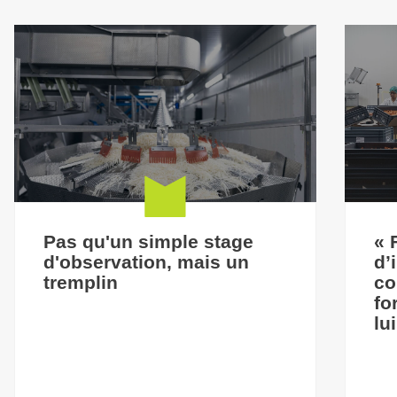
Pas qu'un simple stage
« 
d'observation, mais un
d’
tremplin
co
fo
lu