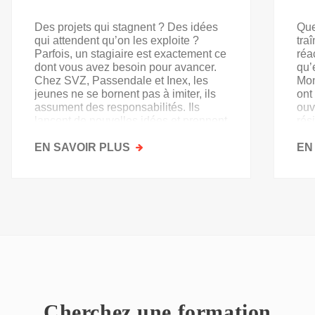
Des projets qui stagnent ? Des idées
Que
qui attendent qu’on les exploite ?
tra
Parfois, un stagiaire est exactement ce
réa
dont vous avez besoin pour avancer.
qu’
Chez SVZ, Passendale et Inex, les
Mon
jeunes ne se bornent pas à imiter, ils
ont
assument des responsabilités. Ils
ouv
lancent de nouvelles idées et prennent
rés
goût au secteur.
acq
EN SAVOIR PLUS
SUR
EN
PAS
QU'UN
SIMPLE
STAGE
D'OBSERVATION,
MAIS
UN
TREMPLIN
Cherchez une formation