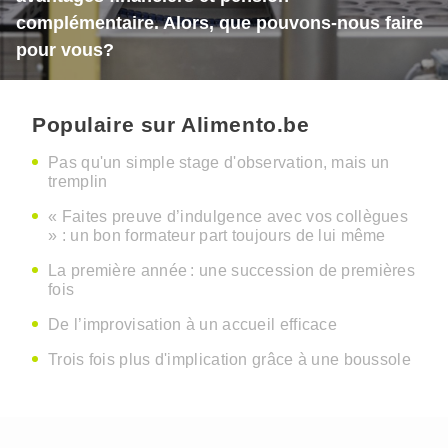
complémentaire. Alors, que pouvons-nous faire
pour vous?
Populaire sur Alimento.be
Pas qu'un simple stage d'observation, mais un
tremplin
« Faites preuve d’indulgence avec vos collègues
» : un bon formateur part toujours de lui même
La première année : une succession de premières
fois
De l’improvisation à un accueil efficace
Trois fois plus d'implication grâce à une boussole