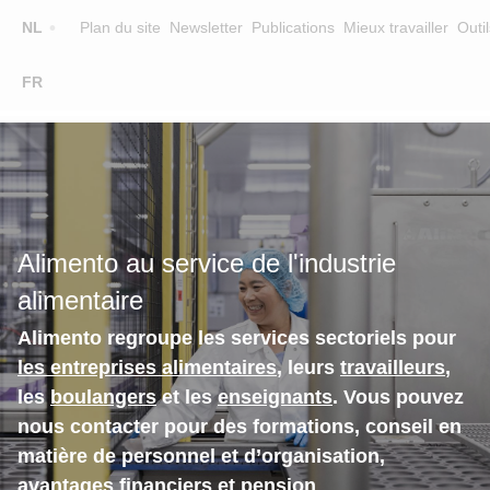
Top
NL
Plan du site
Newsletter
Publications
Mieux travailler
Outil
☰
FR
Main
FORMATION
CHERCHER UNE FORMATION
navigation
FORMATEURS
SUR ALIMENTO
Alimento au service de l'industrie
EQUIPE
alimentaire
CONTACT
Alimento regroupe les services sectoriels pour
les entreprises alimentaires
, leurs
travailleurs
,
les
boulangers
et les
enseignants
. Vous pouvez
nous contacter pour des formations, conseil en
matière de personnel et d’organisation,
avantages financiers et pension