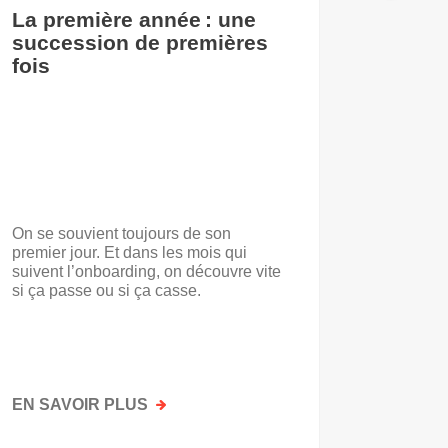
La première année : une
De l’i
succession de premières
accuei
fois
On se souvient toujours de son
« Voilà t
premier jour. Et dans les mois qui
travail.
suivent l’onboarding, on découvre vite
d’entrep
si ça passe ou si ça casse.
travaill
mots. No
mais par
faisait a
EN SAVOIR PLUS
SUR
EN SAV
LA