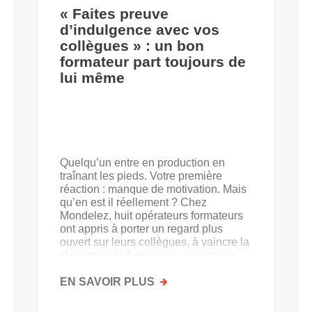
« Faites preuve
d’indulgence avec vos
collègues » : un bon
formateur part toujours de
lui même
Quelqu’un entre en production en
traînant les pieds. Votre première
réaction : manque de motivation. Mais
qu’en est il réellement ? Chez
Mondelez, huit opérateurs formateurs
ont appris à porter un regard plus
ouvert sur leurs collègues, à vaincre la
résistance et à ancrer les nouveaux
acquis.
EN SAVOIR PLUS
SUR
«