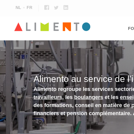
NL
FR
Ma
nav
FO
Alimento au service de l'
Alimento regroupe les services sectori
travailleurs
, les
boulangers
et les
ense
des formations, conseil en matière de 
financiers et pension complémentaire.