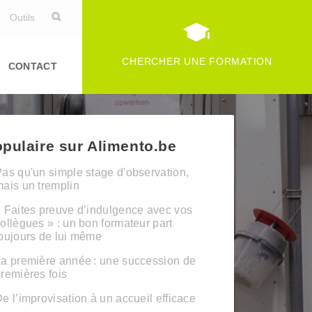
Outils
CHERCHER UNE FORMATION
CONTACT
pulaire sur Alimento.be
as qu'un simple stage d'observation,
ais un tremplin
 Faites preuve d’indulgence avec vos
ollègues » : un bon formateur part
oujours de lui même
a première année : une succession de
remières fois
e l’improvisation à un accueil efficace