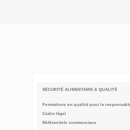
QU'UN
SIMPLE
STAGE
D'OBSERVATION,
MAIS
UN
TREMPLIN
SÉCURITÉ ALIMENTAIRE & QUALITÉ
Formations en qualité pour le responsable
Cadre légal
Référentiels commerciaux