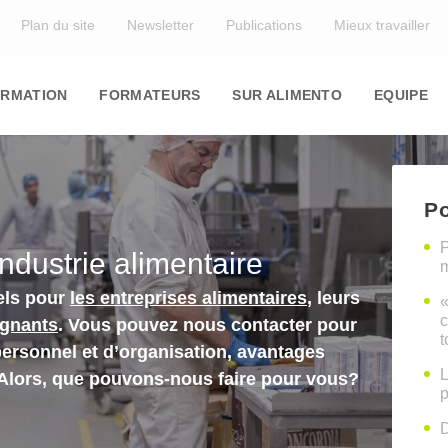
Top
Plan du site
Newsletter
Publications
Mieux travailler
in
igation
RMATION
FORMATEURS
SUR ALIMENTO
EQUIPE
Po
P
industrie alimentaire
m
els pour
les entreprises alimentaires
, leurs
«
c
ignants
. Vous pouvez nous contacter pour
t
personnel et d’organisation, avantages
L
 Alors, que pouvons-nous faire pour vous?
p
D