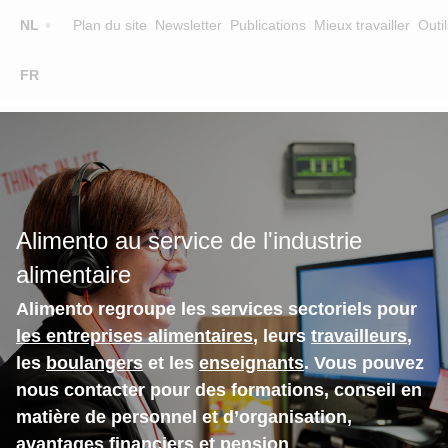
Top
NL
Plan du site
Newsletter
Publications
Mieux travailler
Outil
☰
FR
Main
FORMATION
CHERCHER UNE FORMATION
navigation
FORMATEURS
SUR ALIMENTO
Alimento au service de l'industrie
EQUIPE
alimentaire
CONTACT
Alimento regroupe les services sectoriels pour
les entreprises alimentaires
, leurs
travailleurs
,
les
boulangers
et les
enseignants
. Vous pouvez
nous contacter pour des formations, conseil en
matière de personnel et d’organisation,
avantages financiers et pension