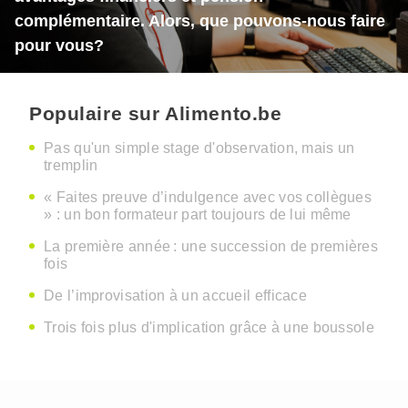
complémentaire. Alors, que pouvons-nous faire
pour vous?
Populaire sur Alimento.be
Pas qu'un simple stage d'observation, mais un
tremplin
« Faites preuve d’indulgence avec vos collègues
» : un bon formateur part toujours de lui même
La première année : une succession de premières
fois
De l’improvisation à un accueil efficace
Trois fois plus d'implication grâce à une boussole