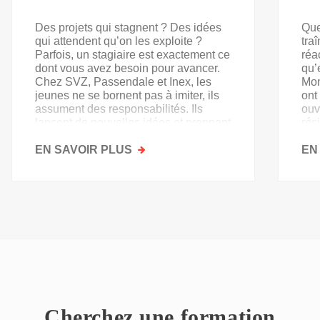
Des projets qui stagnent ? Des idées
Que
qui attendent qu’on les exploite ?
tra
Parfois, un stagiaire est exactement ce
réa
dont vous avez besoin pour avancer.
qu’
Chez SVZ, Passendale et Inex, les
Mon
jeunes ne se bornent pas à imiter, ils
ont
assument des responsabilités. Ils
ouv
lancent de nouvelles idées et prennent
rés
goût au secteur.
acq
EN SAVOIR PLUS
SUR
EN
PAS
QU'UN
SIMPLE
STAGE
D'OBSERVATION,
MAIS
UN
TREMPLIN
Cherchez une formation