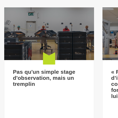
Pas qu'un simple stage
« 
d'observation, mais un
d’
tremplin
co
fo
lu