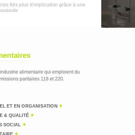
rois fois plus d'implication grâce à une
boussole
mentaires
'industrie alimentaire qui emploient du
issions paritaires 118 et 220.
EL ET EN ORGANISATION
E & QUALITÉ
S SOCIAL
TAIRE