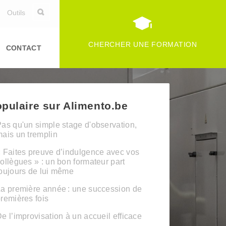
Outils
CHERCHER UNE FORMATION
CONTACT
pulaire sur Alimento.be
as qu'un simple stage d'observation,
ais un tremplin
 Faites preuve d’indulgence avec vos
ollègues » : un bon formateur part
oujours de lui même
a première année : une succession de
remières fois
e l’improvisation à un accueil efficace