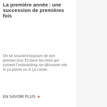
La première année : une
De l’i
succession de premières
accuei
fois
On se souvient toujours de son
« Voilà t
premier jour. Et dans les mois qui
travail.
suivent l’onboarding, on découvre vite
d’entrep
si ça passe ou si ça casse.
travaill
mots. No
mais par
faisait a
EN SAVOIR PLUS
SUR
EN SAV
LA