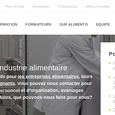
Top
Plan du site
Newsletter
Publications
Mieux travailler
in
igation
RMATION
FORMATEURS
SUR ALIMENTO
EQUIPE
Po
P
industrie alimentaire
m
els pour
les entreprises alimentaires
, leurs
«
c
ignants
. Vous pouvez nous contacter pour
t
personnel et d’organisation, avantages
L
 Alors, que pouvons-nous faire pour vous?
p
D