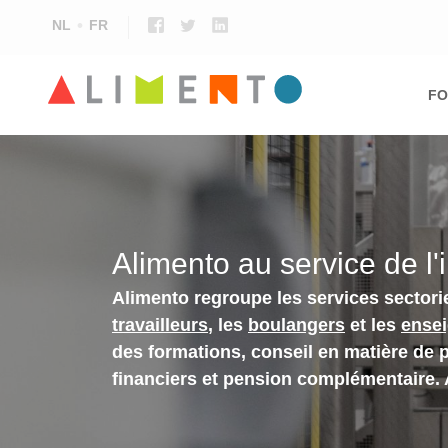
NL
FR
Ma
nav
FO
Alimento au service de l'
Alimento regroupe les services sectori
travailleurs
, les
boulangers
et les
ense
des formations, conseil en matière de 
financiers et pension complémentaire.