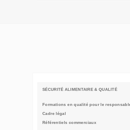
QU'UN
SIMPLE
STAGE
D'OBSERVATION,
MAIS
UN
TREMPLIN
SÉCURITÉ ALIMENTAIRE & QUALITÉ
Formations en qualité pour le responsable
Cadre légal
Référentiels commerciaux