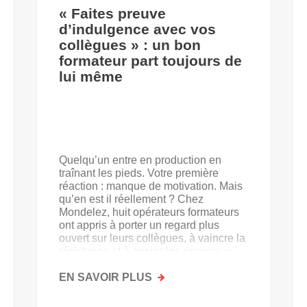
« Faites preuve
d’indulgence avec vos
collègues » : un bon
formateur part toujours de
lui même
Quelqu’un entre en production en
traînant les pieds. Votre première
réaction : manque de motivation. Mais
qu’en est il réellement ? Chez
Mondelez, huit opérateurs formateurs
ont appris à porter un regard plus
ouvert sur leurs collègues, à vaincre la
résistance et à ancrer les nouveaux
acquis.
EN SAVOIR PLUS
SUR
«