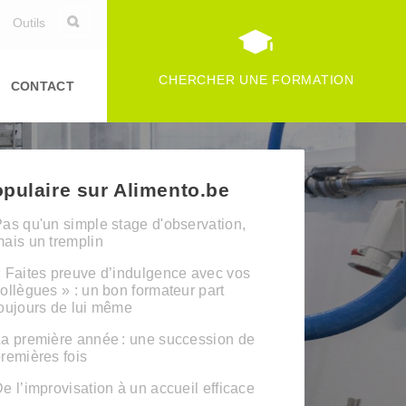
Outils
CHERCHER UNE FORMATION
CONTACT
pulaire sur Alimento.be
as qu'un simple stage d'observation,
ais un tremplin
 Faites preuve d’indulgence avec vos
ollègues » : un bon formateur part
oujours de lui même
a première année : une succession de
remières fois
e l’improvisation à un accueil efficace