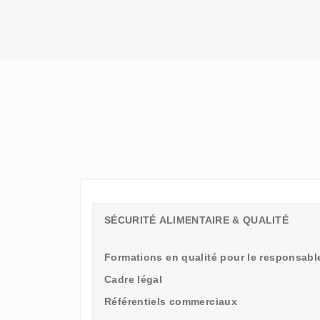
QU'UN
SIMPLE
STAGE
D'OBSERVATION,
MAIS
UN
TREMPLIN
SÉCURITÉ ALIMENTAIRE & QUALITÉ
Formations en qualité pour le responsable
Cadre légal
Référentiels commerciaux