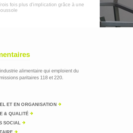
rois fois plus d'implication grâce à une
boussole
mentaires
'industrie alimentaire qui emploient du
issions paritaires 118 et 220.
EL ET EN ORGANISATION
E & QUALITÉ
S SOCIAL
TAIRE