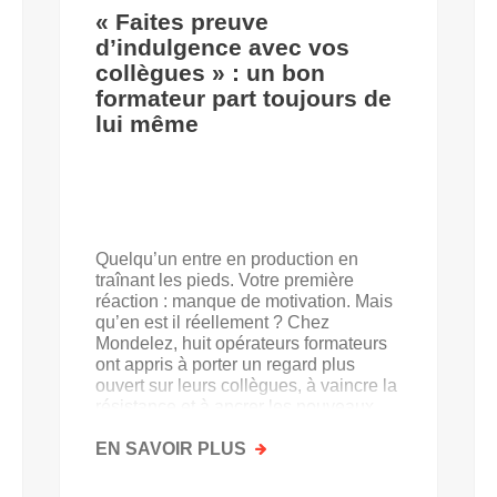
« Faites preuve
d’indulgence avec vos
collègues » : un bon
formateur part toujours de
lui même
Quelqu’un entre en production en
traînant les pieds. Votre première
réaction : manque de motivation. Mais
qu’en est il réellement ? Chez
Mondelez, huit opérateurs formateurs
ont appris à porter un regard plus
ouvert sur leurs collègues, à vaincre la
résistance et à ancrer les nouveaux
acquis.
EN SAVOIR PLUS
SUR
«