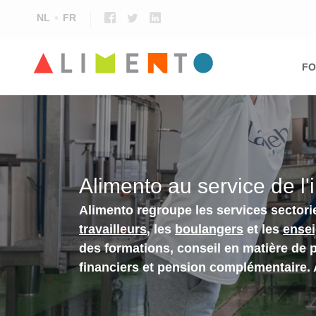
NL
FR
Ma
nav
FO
Alimento au service de l'
Alimento regroupe les services sectori
travailleurs
, les
boulangers
et les
ense
des formations, conseil en matière de 
financiers et pension complémentaire.