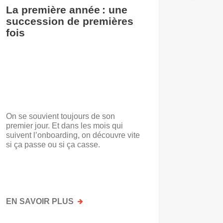
La première année : une
De l’i
succession de premières
accuei
fois
On se souvient toujours de son
« Voilà t
premier jour. Et dans les mois qui
travail.
suivent l’onboarding, on découvre vite
d’entrep
si ça passe ou si ça casse.
travaill
mots. No
mais par
faisait a
EN SAVOIR PLUS
SUR
EN SAV
LA