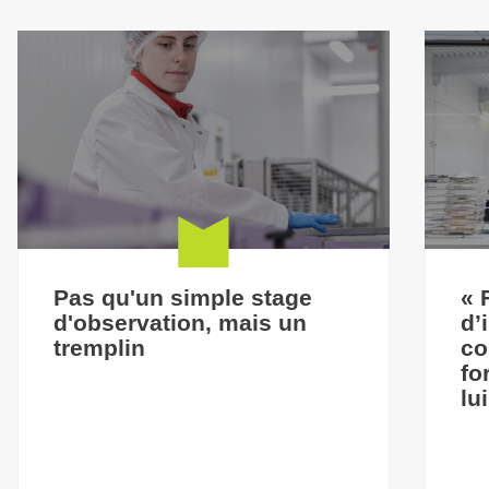
Pas qu'un simple stage
« 
d'observation, mais un
d’
tremplin
co
fo
lu