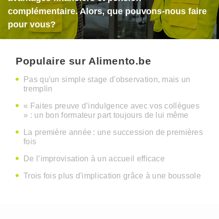
complémentaire. Alors, que pouvons-nous faire
pour vous?
Populaire sur Alimento.be
Pas qu'un simple stage d'observation, mais un
tremplin
« Faites preuve d’indulgence avec vos collègues
» : un bon formateur part toujours de lui même
La première année : une succession de premières
fois
De l’improvisation à un accueil efficace
Trois fois plus d'implication grâce à une boussole