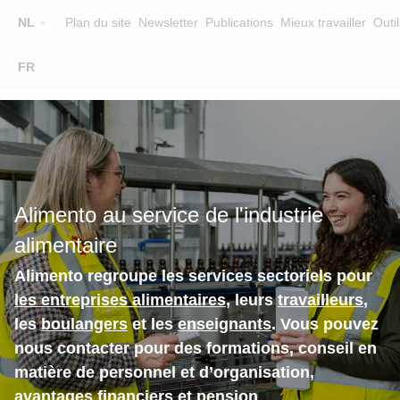
Top
NL
Plan du site
Newsletter
Publications
Mieux travailler
Outil
☰
FR
Main
FORMATION
CHERCHER UNE FORMATION
navigation
FORMATEURS
SUR ALIMENTO
Alimento au service de l'industrie
EQUIPE
alimentaire
CONTACT
Alimento regroupe les services sectoriels pour
les entreprises alimentaires
, leurs
travailleurs
,
les
boulangers
et les
enseignants
. Vous pouvez
nous contacter pour des formations, conseil en
matière de personnel et d’organisation,
avantages financiers et pension