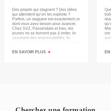
Des projets qui stagnent ? Des idées
Que
qui attendent qu’on les exploite ?
tra
Parfois, un stagiaire est exactement ce
réa
dont vous avez besoin pour avancer.
qu’
Chez SVZ, Passendale et Inex, les
Mon
jeunes ne se bornent pas à imiter, ils
ont
assument des responsabilités. Ils
ouv
lancent de nouvelles idées et prennent
rés
goût au secteur.
acq
EN SAVOIR PLUS
SUR
EN
PAS
QU'UN
SIMPLE
STAGE
D'OBSERVATION,
MAIS
UN
TREMPLIN
Cherchez une formation