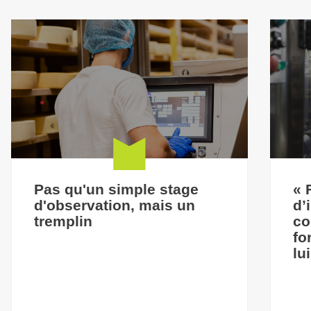
Pas qu'un simple stage
« 
d'observation, mais un
d’
tremplin
co
fo
lu