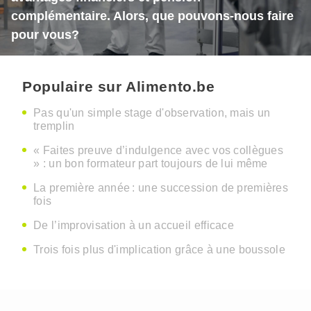
complémentaire. Alors, que pouvons-nous faire
pour vous?
Populaire sur Alimento.be
Pas qu'un simple stage d'observation, mais un
tremplin
« Faites preuve d’indulgence avec vos collègues
» : un bon formateur part toujours de lui même
La première année : une succession de premières
fois
De l’improvisation à un accueil efficace
Trois fois plus d'implication grâce à une boussole