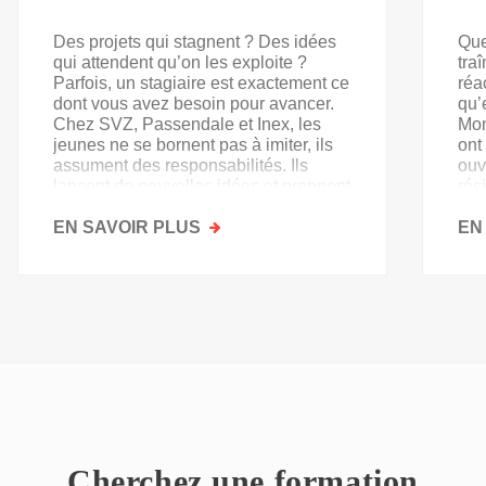
Des projets qui stagnent ? Des idées
Que
qui attendent qu’on les exploite ?
tra
Parfois, un stagiaire est exactement ce
réa
dont vous avez besoin pour avancer.
qu’
Chez SVZ, Passendale et Inex, les
Mon
jeunes ne se bornent pas à imiter, ils
ont
assument des responsabilités. Ils
ouv
lancent de nouvelles idées et prennent
rés
goût au secteur.
acq
EN SAVOIR PLUS
SUR
EN
PAS
QU'UN
SIMPLE
STAGE
D'OBSERVATION,
MAIS
UN
TREMPLIN
Cherchez une formation