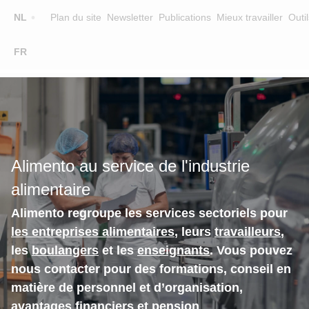
Top
NL
Plan du site
Newsletter
Publications
Mieux travailler
Outil
☰
FR
Main
FORMATION
CHERCHER UNE FORMATION
navigation
FORMATEURS
SUR ALIMENTO
Alimento au service de l'industrie
EQUIPE
alimentaire
CONTACT
Alimento regroupe les services sectoriels pour
les entreprises alimentaires
, leurs
travailleurs
,
les
boulangers
et les
enseignants
. Vous pouvez
nous contacter pour des formations, conseil en
matière de personnel et d’organisation,
avantages financiers et pension